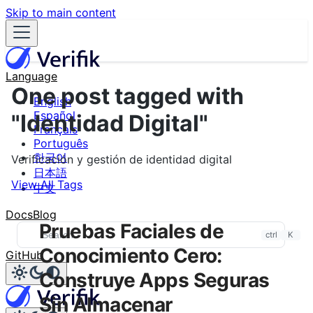
Skip to main content
Language
One post tagged with
English
Español
"Identidad Digital"
Français
Português
한국어
Verificación y gestión de identidad digital
日本語
View All Tags
中文
Docs
Blog
Pruebas Faciales de
ctrl
K
Conocimiento Cero:
GitHub
Construye Apps Seguras
Sin Almacenar