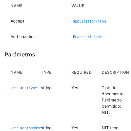
NAME
VALUE
Accept
application/json
Authorization
Bearer <token>
Parámetros
NAME
TYPE
REQUIRED
DESCRIPTION
string
Yes
Tipo de
documentType
documento.
Parámetro
permitido:
NIT.
string
Yes
NIT (con
documentNumber