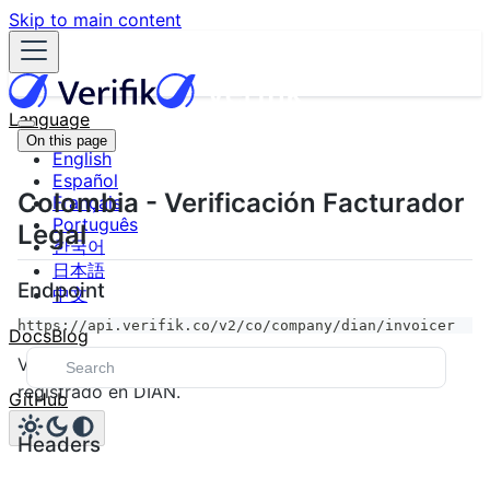
Skip to main content
Language
On this page
English
Español
Colombia - Verificación Facturador
Français
Português
Legal
한국어
日本語
Endpoint
中文
https://api.verifik.co/v2/co/company/dian/invoicer
Docs
Blog
Valida si una empresa tiene un facturador legal
registrado en DIAN.
GitHub
Headers