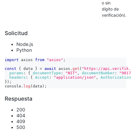
o sin
dígito de
verificación).
Solicitud
Node.js
Python
import
axios
from
"axios"
;
const
{
 data 
}
=
await
 axios
.
get
(
"https://api.verifik.
params
:
{
documentType
:
"NIT"
,
documentNumber
:
"9017
headers
:
{
Accept
:
"application/json"
,
Authorization
}
)
;
console
.
log
(
data
)
;
Respuesta
200
404
409
500