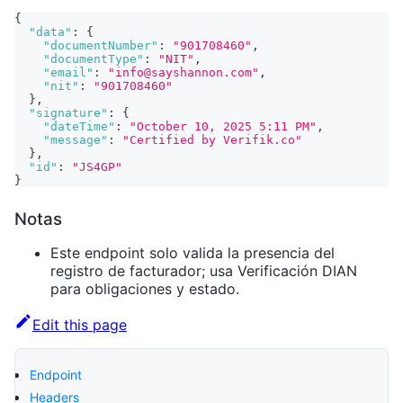
{
"data"
:
{
"documentNumber"
:
"901708460"
,
"documentType"
:
"NIT"
,
"email"
:
"info@sayshannon.com"
,
"nit"
:
"901708460"
}
,
"signature"
:
{
"dateTime"
:
"October 10, 2025 5:11 PM"
,
"message"
:
"Certified by Verifik.co"
}
,
"id"
:
"JS4GP"
}
Notas
Este endpoint solo valida la presencia del
registro de facturador; usa Verificación DIAN
para obligaciones y estado.
Edit this page
Endpoint
Headers