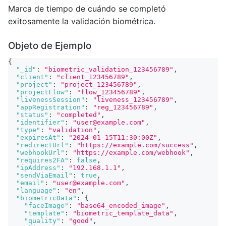
Marca de tiempo de cuándo se completó
exitosamente la validación biométrica.
Objeto de Ejemplo
{
"_id"
:
"biometric_validation_123456789"
,
"client"
:
"client_123456789"
,
"project"
:
"project_123456789"
,
"projectFlow"
:
"flow_123456789"
,
"livenessSession"
:
"liveness_123456789"
,
"appRegistration"
:
"reg_123456789"
,
"status"
:
"completed"
,
"identifier"
:
"user@example.com"
,
"type"
:
"validation"
,
"expiresAt"
:
"2024-01-15T11:30:00Z"
,
"redirectUrl"
:
"https://example.com/success"
,
"webhookUrl"
:
"https://example.com/webhook"
,
"requires2FA"
:
false
,
"ipAddress"
:
"192.168.1.1"
,
"sendViaEmail"
:
true
,
"email"
:
"user@example.com"
,
"language"
:
"en"
,
"biometricData"
:
{
"faceImage"
:
"base64_encoded_image"
,
"template"
:
"biometric_template_data"
,
"quality"
:
"good"
,