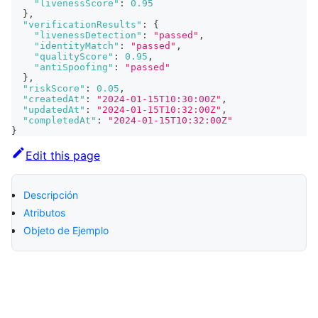
"livenessScore"
:
0.95
}
,
"verificationResults"
:
{
"livenessDetection"
:
"passed"
,
"identityMatch"
:
"passed"
,
"qualityScore"
:
0.95
,
"antiSpoofing"
:
"passed"
}
,
"riskScore"
:
0.05
,
"createdAt"
:
"2024-01-15T10:30:00Z"
,
"updatedAt"
:
"2024-01-15T10:32:00Z"
,
"completedAt"
:
"2024-01-15T10:32:00Z"
}
Edit this page
Descripción
Atributos
Objeto de Ejemplo