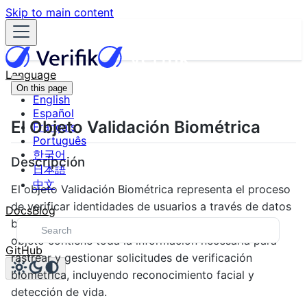
Skip to main content
Language
On this page
English
Español
El Objeto Validación Biométrica
Français
Português
한국어
Descripción
日本語
中文
El objeto Validación Biométrica representa el proceso
de verificar identidades de usuarios a través de datos
Docs
Blog
biométricos dentro de tus proyectos Verifik. Este
objeto contiene toda la información necesaria para
GitHub
rastrear y gestionar solicitudes de verificación
biométrica, incluyendo reconocimiento facial y
detección de vida.