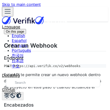
Skip to main content
Language
On this page
English
Español
Crear un Webhook
Français
Português
한국어
Endpoint
日本語
中文
POST https://api.verifik.co/v2/webhooks
Esta API te permite crear un nuevo webhook dentro
Docs
Blog
de tu cuenta. Puedes asociar un webhook con flujos
de proyecto en este paso o cuando actualices el
GitHub
webhook.
Encabezados