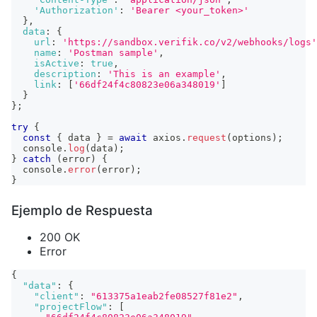
'Authorization'
:
'Bearer <your_token>'
}
,
data
:
{
url
:
'https://sandbox.verifik.co/v2/webhooks/logs'
name
:
'Postman sample'
,
isActive
:
true
,
description
:
'This is an example'
,
link
:
[
'66df24f4c80823e06a348019'
]
}
}
;
try
{
const
{
 data 
}
=
await
 axios
.
request
(
options
)
;
console
.
log
(
data
)
;
}
catch
(
error
)
{
console
.
error
(
error
)
;
}
Ejemplo de Respuesta
200 OK
Error
{
"data"
:
{
"client"
:
"613375a1eab2fe08527f81e2"
,
"projectFlow"
:
[