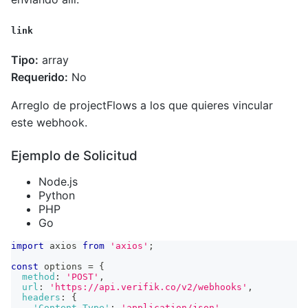
link
Tipo:
array
Requerido:
No
Arreglo de projectFlows a los que quieres vincular
este webhook.
Ejemplo de Solicitud
Node.js
Python
PHP
Go
import
axios
from
'axios'
;
const
 options 
=
{
method
:
'POST'
,
url
:
'https://api.verifik.co/v2/webhooks'
,
headers
:
{
'Content-Type'
:
'application/json'
,