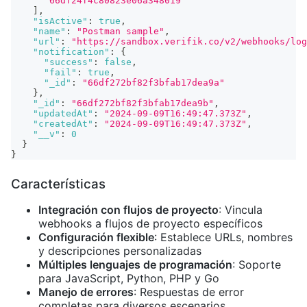
"66df24f4c80823e06a348019"
]
,
"isActive"
:
true
,
"name"
:
"Postman sample"
,
"url"
:
"https://sandbox.verifik.co/v2/webhooks/log
"notification"
:
{
"success"
:
false
,
"fail"
:
true
,
"_id"
:
"66df272bf82f3bfab17dea9a"
}
,
"_id"
:
"66df272bf82f3bfab17dea9b"
,
"updatedAt"
:
"2024-09-09T16:49:47.373Z"
,
"createdAt"
:
"2024-09-09T16:49:47.373Z"
,
"__v"
:
0
}
}
Características
Integración con flujos de proyecto
: Vincula
webhooks a flujos de proyecto específicos
Configuración flexible
: Establece URLs, nombres
y descripciones personalizadas
Múltiples lenguajes de programación
: Soporte
para JavaScript, Python, PHP y Go
Manejo de errores
: Respuestas de error
completas para diversos escenarios