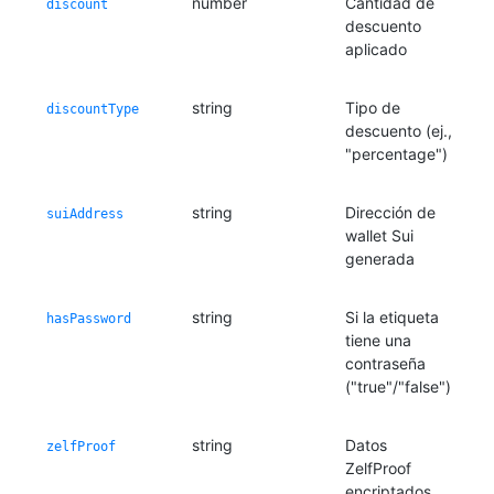
number
Cantidad de
discount
descuento
aplicado
string
Tipo de
discountType
descuento (ej.,
"percentage")
string
Dirección de
suiAddress
wallet Sui
generada
string
Si la etiqueta
hasPassword
tiene una
contraseña
("true"/"false")
string
Datos
zelfProof
ZelfProof
encriptados