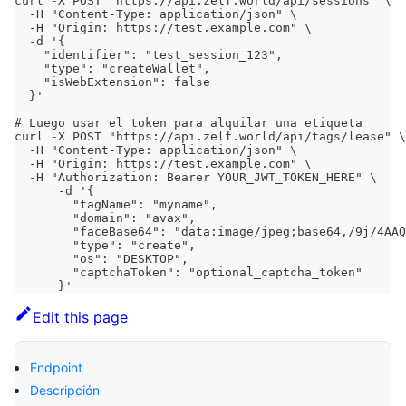
curl -X POST "https://api.zelf.world/api/sessions" \
  -H "Content-Type: application/json" \
  -H "Origin: https://test.example.com" \
  -d '{
    "identifier": "test_session_123",
    "type": "createWallet",
    "isWebExtension": false
  }'
# Luego usar el token para alquilar una etiqueta
curl -X POST "https://api.zelf.world/api/tags/lease" \
  -H "Content-Type: application/json" \
  -H "Origin: https://test.example.com" \
  -H "Authorization: Bearer YOUR_JWT_TOKEN_HERE" \
      -d '{
        "tagName": "myname",
        "domain": "avax",
        "faceBase64": "data:image/jpeg;base64,/9j/4AAQ
        "type": "create",
        "os": "DESKTOP",
        "captchaToken": "optional_captcha_token"
      }'
Edit this page
Endpoint
Descripción