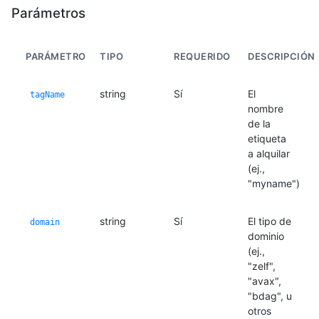
Parámetros
PARÁMETRO
TIPO
REQUERIDO
DESCRIPCIÓN
string
Sí
El
tagName
nombre
de la
etiqueta
a alquilar
(ej.,
"myname")
string
Sí
El tipo de
domain
dominio
(ej.,
"zelf",
"avax",
"bdag", u
otros