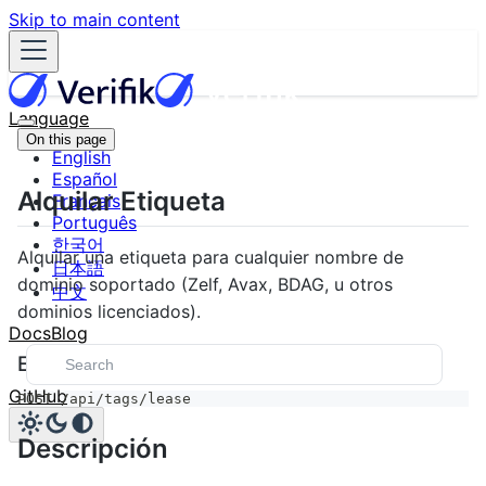
Skip to main content
Language
On this page
English
Español
Alquilar Etiqueta
Français
Português
한국어
Alquilar una etiqueta para cualquier nombre de
日本語
dominio soportado (Zelf, Avax, BDAG, u otros
中文
dominios licenciados).
Docs
Blog
Endpoint
GitHub
POST /api/tags/lease
Descripción