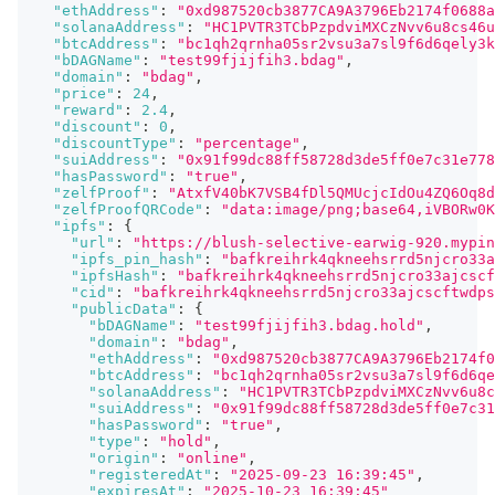
"ethAddress"
:
"0xd987520cb3877CA9A3796Eb2174f0688a
"solanaAddress"
:
"HC1PVTR3TCbPzpdviMXCzNvv6u8cs46u
"btcAddress"
:
"bc1qh2qrnha05sr2vsu3a7sl9f6d6qely3k
"bDAGName"
:
"test99fjijfih3.bdag"
,
"domain"
:
"bdag"
,
"price"
:
24
,
"reward"
:
2.4
,
"discount"
:
0
,
"discountType"
:
"percentage"
,
"suiAddress"
:
"0x91f99dc88ff58728d3de5ff0e7c31e778
"hasPassword"
:
"true"
,
"zelfProof"
:
"AtxfV40bK7VSB4fDl5QMUcjcIdOu4ZQ6Oq8d
"zelfProofQRCode"
:
"data:image/png;base64,iVBORw0K
"ipfs"
:
{
"url"
:
"https://blush-selective-earwig-920.mypin
"ipfs_pin_hash"
:
"bafkreihrk4qkneehsrrd5njcro33a
"ipfsHash"
:
"bafkreihrk4qkneehsrrd5njcro33ajcscf
"cid"
:
"bafkreihrk4qkneehsrrd5njcro33ajcscftwdps
"publicData"
:
{
"bDAGName"
:
"test99fjijfih3.bdag.hold"
,
"domain"
:
"bdag"
,
"ethAddress"
:
"0xd987520cb3877CA9A3796Eb2174f0
"btcAddress"
:
"bc1qh2qrnha05sr2vsu3a7sl9f6d6qe
"solanaAddress"
:
"HC1PVTR3TCbPzpdviMXCzNvv6u8c
"suiAddress"
:
"0x91f99dc88ff58728d3de5ff0e7c31
"hasPassword"
:
"true"
,
"type"
:
"hold"
,
"origin"
:
"online"
,
"registeredAt"
:
"2025-09-23 16:39:45"
,
"expiresAt"
:
"2025-10-23 16:39:45"