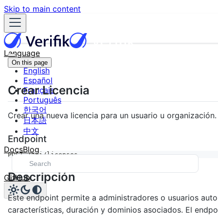
Skip to main content
Language
On this page
English
Español
Crear Licencia
Français
Português
한국어
Crear una nueva licencia para un usuario u organización.
日本語
中文
Endpoint
Docs
Blog
POST /api/licenses
Descripción
GitHub
Este endpoint permite a administradores o usuarios autor
características, duración y dominios asociados. El endpoi