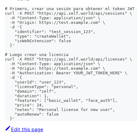
# Primero, crear una sesión para obtener el token JWT
curl -X POST "https://api.zelf.world/api/sessions" \
  -H "Content-Type: application/json" \
  -H "Origin: https://test.example.com" \
  -d '{
    "identifier": "test_session_123",
    "type": "createWallet",
    "isWebExtension": false
  }'
# Luego crear una licencia
curl -X POST "https://api.zelf.world/api/licenses" \
  -H "Content-Type: application/json" \
  -H "Origin: https://test.example.com" \
  -H "Authorization: Bearer YOUR_JWT_TOKEN_HERE" \
  -d '{
    "userId": "user_123",
    "licenseType": "personal",
    "domain": "zelf",
    "duration": 1,
    "features": ["basic_wallet", "face_auth"],
    "price": 24,
    "notes": "Personal license for new user",
    "autoRenew": false
  }'
Edit this page