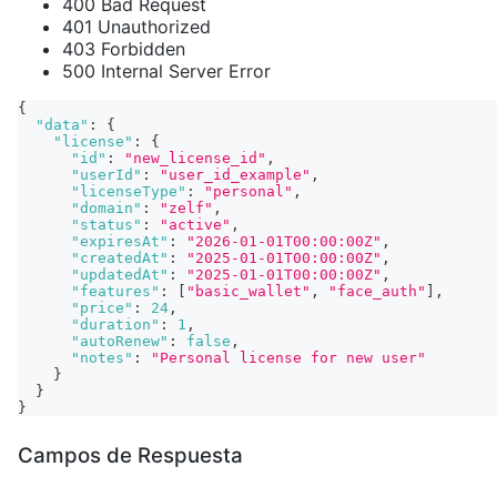
400 Bad Request
401 Unauthorized
403 Forbidden
500 Internal Server Error
{
"data"
:
{
"license"
:
{
"id"
:
"new_license_id"
,
"userId"
:
"user_id_example"
,
"licenseType"
:
"personal"
,
"domain"
:
"zelf"
,
"status"
:
"active"
,
"expiresAt"
:
"2026-01-01T00:00:00Z"
,
"createdAt"
:
"2025-01-01T00:00:00Z"
,
"updatedAt"
:
"2025-01-01T00:00:00Z"
,
"features"
:
[
"basic_wallet"
,
"face_auth"
]
,
"price"
:
24
,
"duration"
:
1
,
"autoRenew"
:
false
,
"notes"
:
"Personal license for new user"
}
}
}
Campos de Respuesta