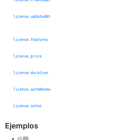
license.createdAt
license.updatedAt
license.features
license.price
license.duration
license.autoRenew
license.notes
Ejemplos
cURL