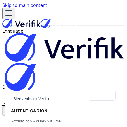
Skip to main content
Language
English
Español
Français
Português
한국어
日本語
中文
Docs
Blog
Bienvenido a Verifik
GitHub
AUTENTICACIÓN
Acceso con API Key vía Email