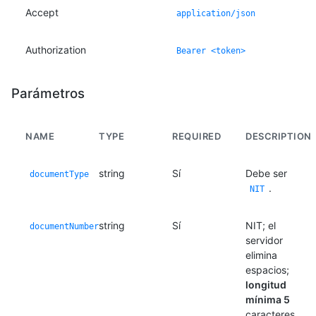
Accept
application/json
Authorization
Bearer <token>
Parámetros
NAME
TYPE
REQUIRED
DESCRIPTION
string
Sí
Debe ser
documentType
.
NIT
string
Sí
NIT; el
documentNumber
servidor
elimina
espacios;
longitud
mínima 5
caracteres