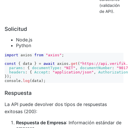
(validación
de API).
Solicitud
Node.js
Python
import
axios
from
"axios"
;
const
{
 data 
}
=
await
 axios
.
get
(
"https://api.verifik.
params
:
{
documentType
:
"NIT"
,
documentNumber
:
"9017
headers
:
{
Accept
:
"application/json"
,
Authorization
}
)
;
console
.
log
(
data
)
;
Respuesta
La API puede devolver dos tipos de respuestas
exitosas (200):
Respuesta de Empresa
: Información estándar de