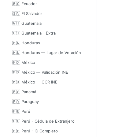
🇪🇨 Ecuador
🇸🇻 El Salvador
🇬🇹 Guatemala
🇬🇹 Guatemala - Extra
🇭🇳 Honduras
🇭🇳 Honduras — Lugar de Votación
🇲🇽 México
🇲🇽 México — Validación INE
🇲🇽 México — OCR INE
🇵🇦 Panamá
🇵🇾 Paraguay
🇵🇪 Perú
🇵🇪 Perú - Cédula de Extranjero
🇵🇪 Perú - ID Completo