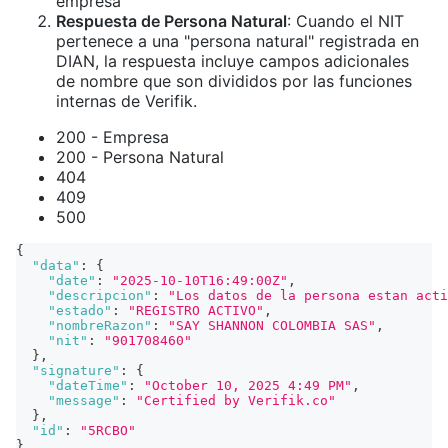
empresa
Respuesta de Persona Natural
: Cuando el NIT
pertenece a una "persona natural" registrada en
DIAN, la respuesta incluye campos adicionales
de nombre que son divididos por las funciones
internas de Verifik.
200 - Empresa
200 - Persona Natural
404
409
500
{
"data"
:
{
"date"
:
"2025-10-10T16:49:00Z"
,
"descripcion"
:
"Los datos de la persona estan acti
"estado"
:
"REGISTRO ACTIVO"
,
"nombreRazon"
:
"SAY SHANNON COLOMBIA SAS"
,
"nit"
:
"901708460"
}
,
"signature"
:
{
"dateTime"
:
"October 10, 2025 4:49 PM"
,
"message"
:
"Certified by Verifik.co"
}
,
"id"
:
"5RCBO"
}