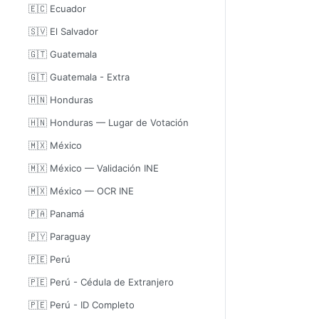
🇪🇨 Ecuador
🇸🇻 El Salvador
🇬🇹 Guatemala
🇬🇹 Guatemala - Extra
🇭🇳 Honduras
🇭🇳 Honduras — Lugar de Votación
🇲🇽 México
🇲🇽 México — Validación INE
🇲🇽 México — OCR INE
🇵🇦 Panamá
🇵🇾 Paraguay
🇵🇪 Perú
🇵🇪 Perú - Cédula de Extranjero
🇵🇪 Perú - ID Completo