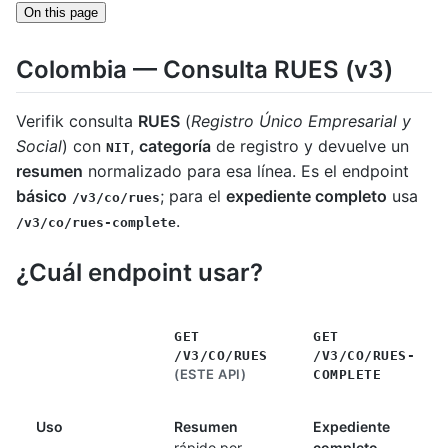
On this page
Colombia — Consulta RUES (v3)
Verifik consulta
RUES
(
Registro Único Empresarial y
Social
) con
,
categoría
de registro y devuelve un
NIT
resumen
normalizado para esa línea. Es el endpoint
básico
; para el
expediente completo
usa
/v3/co/rues
.
/v3/co/rues-complete
¿Cuál endpoint usar?
GET
GET
/V3/CO/RUES
/V3/CO/RUES-
(ESTE API)
COMPLETE
Uso
Resumen
Expediente
rápido por
completo