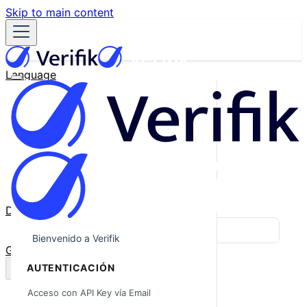
Skip to main content
Language
English
Español
Français
Português
한국어
日本語
中文
Docs
Blog
Bienvenido a Verifik
GitHub
AUTENTICACIÓN
Acceso con API Key vía Email