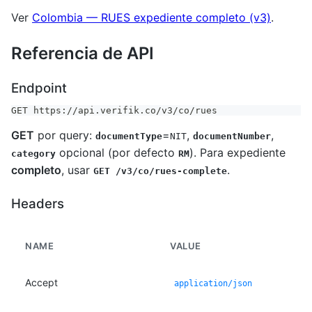
Ver
Colombia — RUES expediente completo (v3)
.
Referencia de API
Endpoint
GET https://api.verifik.co/v3/co/rues
GET
por query:
=
,
,
documentType
NIT
documentNumber
opcional (por defecto
). Para expediente
category
RM
completo
, usar
.
GET /v3/co/rues-complete
Headers
NAME
VALUE
Accept
application/json