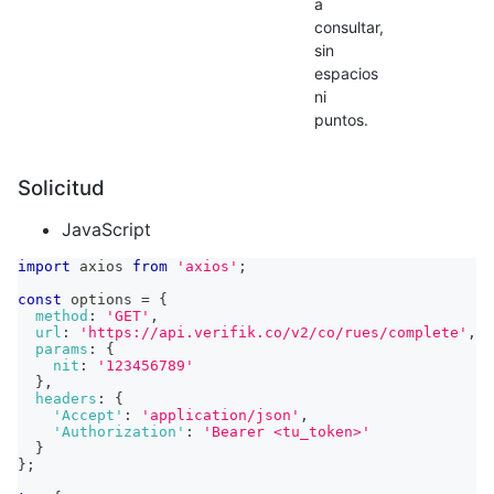
a
consultar,
sin
espacios
ni
puntos.
Solicitud
JavaScript
import
axios
from
'axios'
;
const
 options 
=
{
method
:
'GET'
,
url
:
'https://api.verifik.co/v2/co/rues/complete'
,
params
:
{
nit
:
'123456789'
}
,
headers
:
{
'Accept'
:
'application/json'
,
'Authorization'
:
'Bearer <tu_token>'
}
}
;