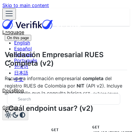
Skip to main content
Language
On this page
English
Español
Validación Empresarial RUES
Français
Português
Completa (v2)
한국어
日本語
Recupera información empresarial
completa
del
中文
registro RUES de Colombia por
NIT
(API v2). Incluye
Docs
Blog
más detalle que la consulta básica
.
GET /v2/co/rues
¿Cuál endpoint usar? (v2)
GitHub
GET
GET