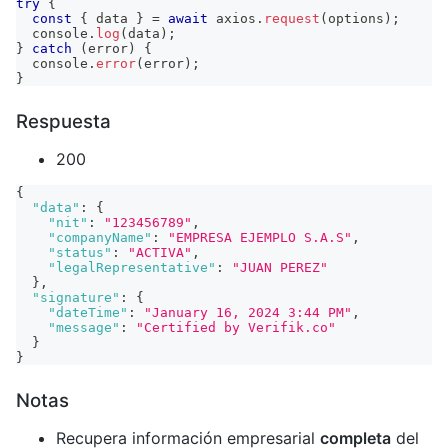
try
{
const
{
 data 
}
=
await
 axios
.
request
(
options
)
;
console
.
log
(
data
)
;
}
catch
(
error
)
{
console
.
error
(
error
)
;
}
Respuesta
200
{
"data"
:
{
"nit"
:
"123456789"
,
"companyName"
:
"EMPRESA EJEMPLO S.A.S"
,
"status"
:
"ACTIVA"
,
"legalRepresentative"
:
"JUAN PEREZ"
}
,
"signature"
:
{
"dateTime"
:
"January 16, 2024 3:44 PM"
,
"message"
:
"Certified by Verifik.co"
}
}
Notas
Recupera información empresarial
completa
del