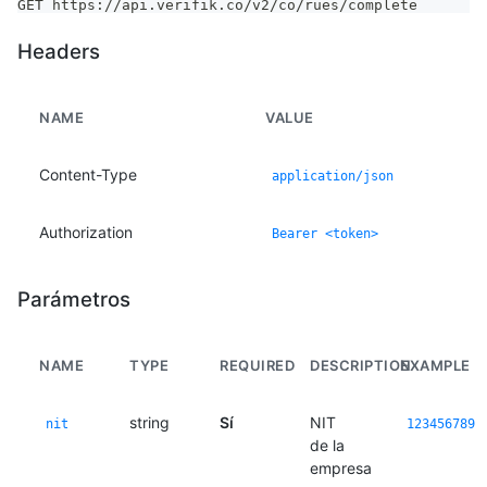
GET https://api.verifik.co/v2/co/rues/complete
Headers
NAME
VALUE
Content-Type
application/json
Authorization
Bearer <token>
Parámetros
NAME
TYPE
REQUIRED
DESCRIPTION
EXAMPLE
string
Sí
NIT
nit
123456789
de la
empresa