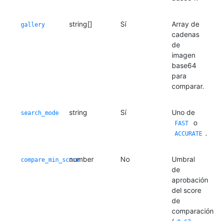
string[]
Sí
Array de
gallery
cadenas
de
imagen
base64
para
comparar.
string
Sí
Uno de
search_mode
o
FAST
.
ACCURATE
number
No
Umbral
compare_min_score
de
aprobación
del score
de
comparación