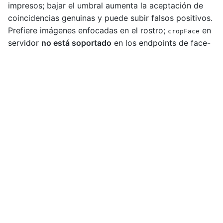
impresos; bajar el umbral aumenta la aceptación de
coincidencias genuinas y puede subir falsos positivos.
Prefiere imágenes enfocadas en el rostro;
en
cropFace
servidor
no está soportado
en los endpoints de face-
recognition compare (omite el campo; prepara
recortes en el cliente si hace falta).
Notas
y
deben ser cadenas base64; las
probe
gallery
imágenes más cortas que ~100 caracteres son
rechazadas con
.
412:only_images_in_base64
debe ser
o
(requerido
search_mode
FAST
ACCURATE
por validación).
La respuesta está envuelta con
,
, y
id
data
según el middleware estándar.
signature
No existe
. Para
GET /v2/face-verifications/:id
leer el resultado de comparación en SmartEnroll,
usa
GET /v2/app-registrations/:id?
. Los
populates[]=compareFaceVerification
registros FaceVerification expiran en unos
90