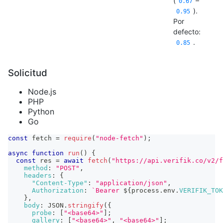
(
–
0.67
).
0.95
Por
defecto:
.
0.85
Solicitud
Node.js
PHP
Python
Go
const
 fetch 
=
require
(
"node-fetch"
)
;
async
function
run
(
)
{
const
 res 
=
await
fetch
(
"https://api.verifik.co/v2/f
method
:
"POST"
,
headers
:
{
"Content-Type"
:
"application/json"
,
Authorization
:
`
Bearer 
${
process
.
env
.
VERIFIK_TOK
}
,
body
:
JSON
.
stringify
(
{
probe
:
[
"<base64>"
]
;
gallery
:
[
"<base64>"
,
"<base64>"
]
;