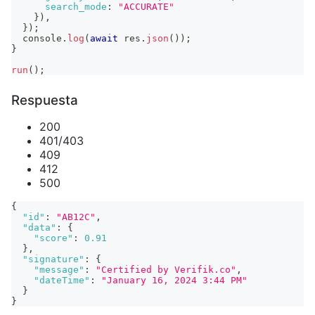
search_mode
:
"ACCURATE"
}
)
,
}
)
;
console
.
log
(
await
 res
.
json
(
)
)
;
}
run
(
)
;
Respuesta
200
401/403
409
412
500
{
"id"
:
"AB12C"
,
"data"
:
{
"score"
:
0.91
}
,
"signature"
:
{
"message"
:
"Certified by Verifik.co"
,
"dateTime"
:
"January 16, 2024 3:44 PM"
}
}