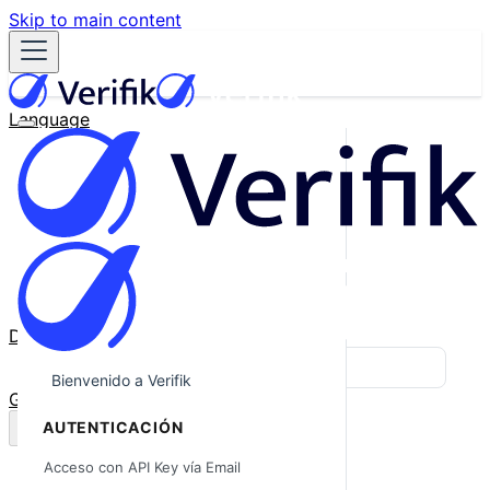
Skip to main content
Language
English
Español
Français
Português
한국어
日本語
中文
Docs
Blog
Bienvenido a Verifik
GitHub
AUTENTICACIÓN
Acceso con API Key vía Email