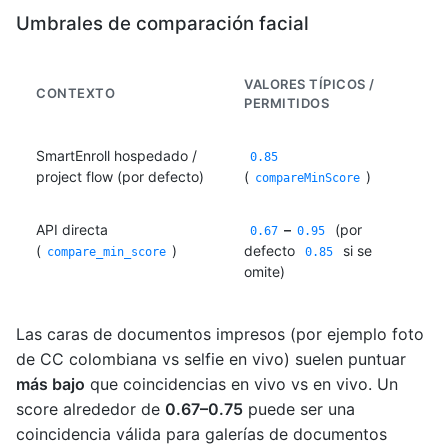
Umbrales de comparación facial
VALORES TÍPICOS /
CONTEXTO
PERMITIDOS
SmartEnroll hospedado /
0.85
project flow (por defecto)
(
)
compareMinScore
API directa
–
(por
0.67
0.95
(
)
defecto
si se
compare_min_score
0.85
omite)
Las caras de documentos impresos (por ejemplo foto
de CC colombiana vs selfie en vivo) suelen puntuar
más bajo
que coincidencias en vivo vs en vivo. Un
score alrededor de
0.67–0.75
puede ser una
coincidencia válida para galerías de documentos