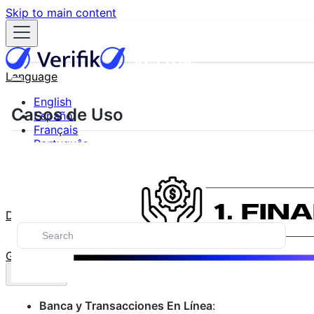
Skip to main content
Language
English
Casos de Uso
Español
Français
Português
한국어
日本語
中文
Docs
Blog
GitHub
Banca y Transacciones En Línea
: