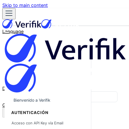
Skip to main content
Language
English
Español
Français
Português
한국어
日本語
中文
Docs
Blog
Bienvenido a Verifik
GitHub
AUTENTICACIÓN
Acceso con API Key vía Email