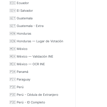
🇪🇨 Ecuador
🇸🇻 El Salvador
🇬🇹 Guatemala
🇬🇹 Guatemala - Extra
🇭🇳 Honduras
🇭🇳 Honduras — Lugar de Votación
🇲🇽 México
🇲🇽 México — Validación INE
🇲🇽 México — OCR INE
🇵🇦 Panamá
🇵🇾 Paraguay
🇵🇪 Perú
🇵🇪 Perú - Cédula de Extranjero
🇵🇪 Perú - ID Completo