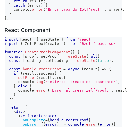
return
 result
;
}
catch
(
error
)
{
console
.
error
(
'Error creando ZelfProof:'
,
 error
)
;
}
}
;
React Component
import
React
,
{
 useState 
}
from
'react'
;
import
{
ZelfProofCreator
}
from
'@zelf/react-sdk'
;
function
CreateProofComponent
(
)
{
const
[
proof
,
 setProof
]
=
useState
(
null
)
;
const
[
loading
,
 setLoading
]
=
useState
(
false
)
;
const
handleCreateProof
=
async
(
result
)
=>
{
if
(
result
.
success
)
{
setProof
(
result
.
proof
)
;
console
.
log
(
'ZelfProof creado exitosamente'
)
;
}
else
{
console
.
error
(
'Error al crear ZelfProof:'
,
 resul
}
}
;
return
(
<
div
>
<
ZelfProofCreator
onComplete
=
{
handleCreateProof
}
onError
=
{
(
error
)
=>
console
.
error
(
error
)
}