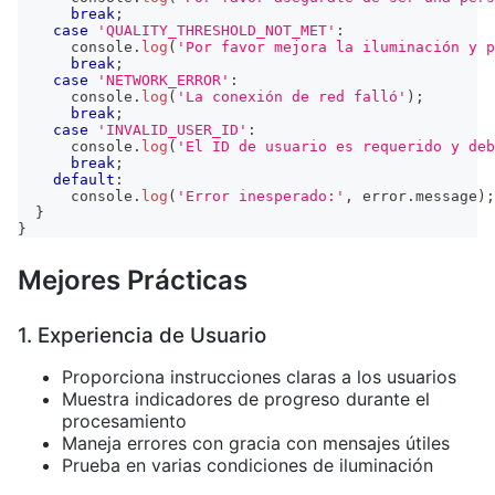
break
;
case
'QUALITY_THRESHOLD_NOT_MET'
:
console
.
log
(
'Por favor mejora la iluminación y p
break
;
case
'NETWORK_ERROR'
:
console
.
log
(
'La conexión de red falló'
)
;
break
;
case
'INVALID_USER_ID'
:
console
.
log
(
'El ID de usuario es requerido y deb
break
;
default
:
console
.
log
(
'Error inesperado:'
,
 error
.
message
)
;
}
}
Mejores Prácticas
1. Experiencia de Usuario
Proporciona instrucciones claras a los usuarios
Muestra indicadores de progreso durante el
procesamiento
Maneja errores con gracia con mensajes útiles
Prueba en varias condiciones de iluminación