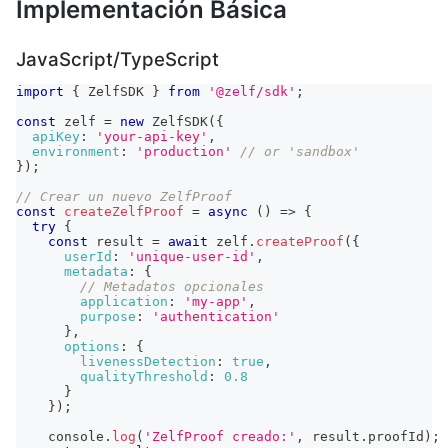
Implementación Básica
JavaScript/TypeScript
import
{
ZelfSDK
}
from
'@zelf/sdk'
;
const
 zelf 
=
new
ZelfSDK
(
{
apiKey
:
'your-api-key'
,
environment
:
'production'
// or 'sandbox'
}
)
;
// Crear un nuevo ZelfProof
const
createZelfProof
=
async
(
)
=>
{
try
{
const
 result 
=
await
 zelf
.
createProof
(
{
userId
:
'unique-user-id'
,
metadata
:
{
// Metadatos opcionales
application
:
'my-app'
,
purpose
:
'authentication'
}
,
options
:
{
livenessDetection
:
true
,
qualityThreshold
:
0.8
}
}
)
;
console
.
log
(
'ZelfProof creado:'
,
 result
.
proofId
)
;