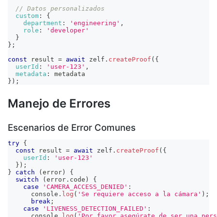
// Datos personalizados
custom
:
{
department
:
'engineering'
,
role
:
'developer'
}
}
;
const
 result 
=
await
 zelf
.
createProof
(
{
userId
:
'user-123'
,
metadata
:
 metadata
}
)
;
Manejo de Errores
Escenarios de Error Comunes
try
{
const
 result 
=
await
 zelf
.
createProof
(
{
userId
:
'user-123'
}
)
;
}
catch
(
error
)
{
switch
(
error
.
code
)
{
case
'CAMERA_ACCESS_DENIED'
:
console
.
log
(
'Se requiere acceso a la cámara'
)
;
break
;
case
'LIVENESS_DETECTION_FAILED'
:
console
.
log
(
'Por favor asegúrate de ser una pers