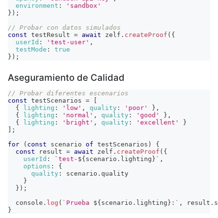
environment
:
'sandbox'
}
)
;
// Probar con datos simulados
const
 testResult 
=
await
 zelf
.
createProof
(
{
userId
:
'test-user'
,
testMode
:
true
}
)
;
Aseguramiento de Calidad
// Probar diferentes escenarios
const
 testScenarios 
=
[
{
lighting
:
'low'
,
quality
:
'poor'
}
,
{
lighting
:
'normal'
,
quality
:
'good'
}
,
{
lighting
:
'bright'
,
quality
:
'excellent'
}
]
;
for
(
const
 scenario 
of
 testScenarios
)
{
const
 result 
=
await
 zelf
.
createProof
(
{
userId
:
`
test-
${
scenario
.
lighting
}
`
,
options
:
{
quality
:
 scenario
.
quality
}
}
)
;
console
.
log
(
`
Prueba 
${
scenario
.
lighting
}
:
`
,
 result
.
s
}