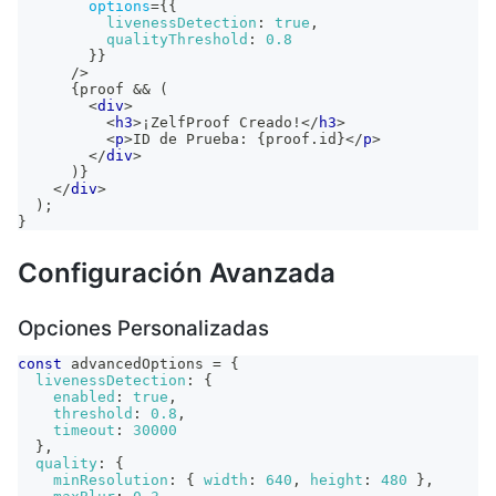
options
=
{
{
livenessDetection
:
true
,
qualityThreshold
:
0.8
}
}
/>
{
proof 
&&
(
<
div
>
<
h3
>
¡ZelfProof Creado!
</
h3
>
<
p
>
ID de Prueba: 
{
proof
.
id
}
</
p
>
</
div
>
)
}
</
div
>
)
;
}
Configuración Avanzada
Opciones Personalizadas
const
 advancedOptions 
=
{
livenessDetection
:
{
enabled
:
true
,
threshold
:
0.8
,
timeout
:
30000
}
,
quality
:
{
minResolution
:
{
width
:
640
,
height
:
480
}
,