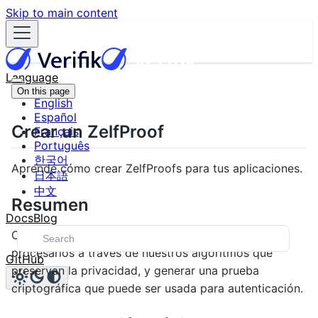
Skip to main content
Language
On this page
English
Español
Crear un ZelfProof
Français
Português
한국어
Aprende cómo crear ZelfProofs para tus aplicaciones.
日本語
中文
Resumen
Docs
Blog
Crear un ZelfProof implica capturar datos faciales,
procesarlos a través de nuestros algoritmos que
GitHub
preservan la privacidad, y generar una prueba
criptográfica que puede ser usada para autenticación.