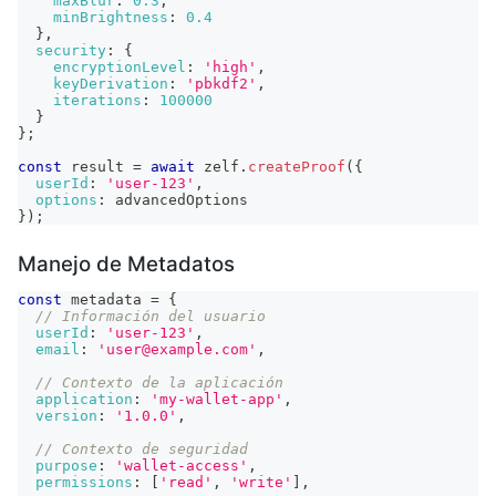
maxBlur
:
0.3
,
minBrightness
:
0.4
}
,
security
:
{
encryptionLevel
:
'high'
,
keyDerivation
:
'pbkdf2'
,
iterations
:
100000
}
}
;
const
 result 
=
await
 zelf
.
createProof
(
{
userId
:
'user-123'
,
options
:
 advancedOptions
}
)
;
Manejo de Metadatos
const
 metadata 
=
{
// Información del usuario
userId
:
'user-123'
,
email
:
'user@example.com'
,
// Contexto de la aplicación
application
:
'my-wallet-app'
,
version
:
'1.0.0'
,
// Contexto de seguridad
purpose
:
'wallet-access'
,
permissions
:
[
'read'
,
'write'
]
,