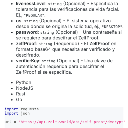
livenessLevel
:
(Opcional) - Especifica la
string
tolerancia para las verificaciones de vida facial.
Ej.,
.
"REGULAR"
os
:
(Opcional) - El sistema operativo
string
desde donde se origina la solicitud, ej.,
.
"DESKTOP"
password
:
(Opcional) - Una contraseña si
string
se requiere para descifrar el ZelfProof.
zelfProof
:
(Requerido) - El
ZelfProof
en
string
formato base64 que necesita ser verificado y
descifrado.
verifierKey
:
(Opcional) - Una clave de
string
autenticación requerida para descifrar el
ZelfProof si se especifica.
Python
NodeJS
Rust
Go
import
 requests
import
 json
url 
=
"https://api.zelf.world/api/zelf-proof/decrypt"