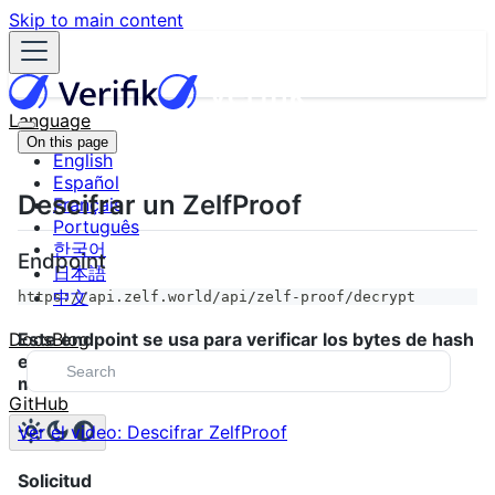
Skip to main content
Language
On this page
English
Español
Descifrar un ZelfProof
Français
Português
한국어
Endpoint
日本語
中文
https://api.zelf.world/api/zelf-proof/decrypt
Docs
Blog
Este endpoint se usa para verificar los bytes de hash
en bruto contra un rostro, descifrando así los
metadatos asociados.
GitHub
Ver el video: Descifrar ZelfProof
Solicitud