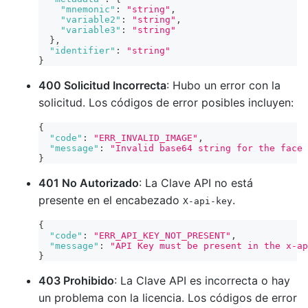
"mnemonic"
:
"string"
,
"variable2"
:
"string"
,
"variable3"
:
"string"
}
,
"identifier"
:
"string"
}
400 Solicitud Incorrecta
: Hubo un error con la
solicitud. Los códigos de error posibles incluyen:
{
"code"
:
"ERR_INVALID_IMAGE"
,
"message"
:
"Invalid base64 string for the face 
}
401 No Autorizado
: La Clave API no está
presente en el encabezado
.
X-api-key
{
"code"
:
"ERR_API_KEY_NOT_PRESENT"
,
"message"
:
"API Key must be present in the x-ap
}
403 Prohibido
: La Clave API es incorrecta o hay
un problema con la licencia. Los códigos de error