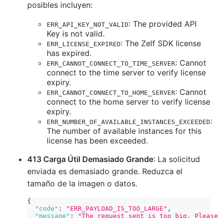
posibles incluyen:
: The provided API
ERR_API_KEY_NOT_VALID
Key is not valid.
: The Zelf SDK license
ERR_LICENSE_EXPIRED
has expired.
: Cannot
ERR_CANNOT_CONNECT_TO_TIME_SERVER
connect to the time server to verify license
expiry.
: Cannot
ERR_CANNOT_CONNECT_TO_HOME_SERVER
connect to the home server to verify license
expiry.
:
ERR_NUMBER_OF_AVAILABLE_INSTANCES_EXCEEDED
The number of available instances for this
license has been exceeded.
413 Carga Útil Demasiado Grande
: La solicitud
enviada es demasiado grande. Reduzca el
tamaño de la imagen o datos.
{
"code"
:
"ERR_PAYLOAD_IS_TOO_LARGE"
,
"message"
:
"The request sent is too big. Please