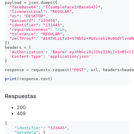
payload 
=
 json
.
dumps
(
{
"faceBase64"
:
"{{sampleFaceInBase64}}"
,
"livenessLevel"
:
"REGULAR"
,
"os"
:
"DESKTOP"
,
"password"
:
"123456"
,
"identifier"
:
"133445"
,
"requireLiveness"
:
True
,
"tolerance"
:
"REGULAR"
,
"zelfProof"
:
"A14THLzLTzI+57Nb52+PGXvcekz9u9OdYlvvWN
}
)
headers 
=
{
'Authorization'
:
'Bearer eyJhbGciOiJIUzI1NiIsInR5cCI
'Content-Type'
:
'application/json'
}
response 
=
 requests
.
request
(
"POST"
,
 url
,
 headers
=
heade
print
(
response
.
text
)
Respuestas
200
409
{
"identifier"
:
"133445"
,
"metadata"
:
{