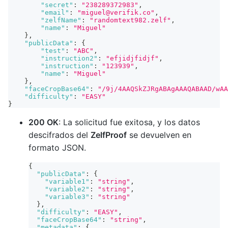
"secret"
:
"238289372983"
,
"email"
:
"miguel@verifik.co"
,
"zelfName"
:
"randomtext982.zelf"
,
"name"
:
"Miguel"
}
,
"publicData"
:
{
"test"
:
"ABC"
,
"instruction2"
:
"efjidjfidjf"
,
"instruction"
:
"123939"
,
"name"
:
"Miguel"
}
,
"faceCropBase64"
:
"/9j/4AAQSkZJRgABAgAAAQABAAD/wAA
"difficulty"
:
"EASY"
}
200 OK
: La solicitud fue exitosa, y los datos
descifrados del
ZelfProof
se devuelven en
formato JSON.
{
"publicData"
:
{
"variable1"
:
"string"
,
"variable2"
:
"string"
,
"variable3"
:
"string"
}
,
"difficulty"
:
"EASY"
,
"faceCropBase64"
:
"string"
,
"metadata"
:
{