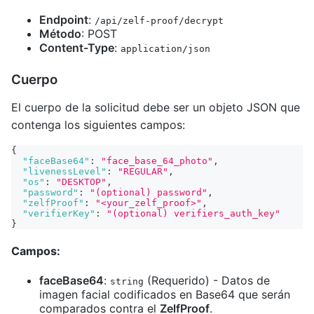
Endpoint
:
/api/zelf-proof/decrypt
Método
: POST
Content-Type
:
application/json
Cuerpo
El cuerpo de la solicitud debe ser un objeto JSON que
contenga los siguientes campos:
{
"faceBase64"
:
"face_base_64_photo"
,
"livenessLevel"
:
"REGULAR"
,
"os"
:
"DESKTOP"
,
"password"
:
"(optional) password"
,
"zelfProof"
:
"<your_zelf_proof>"
,
"verifierKey"
:
"(optional) verifiers_auth_key"
}
Campos:
faceBase64
:
(Requerido) - Datos de
string
imagen facial codificados en Base64 que serán
comparados contra el
ZelfProof
.