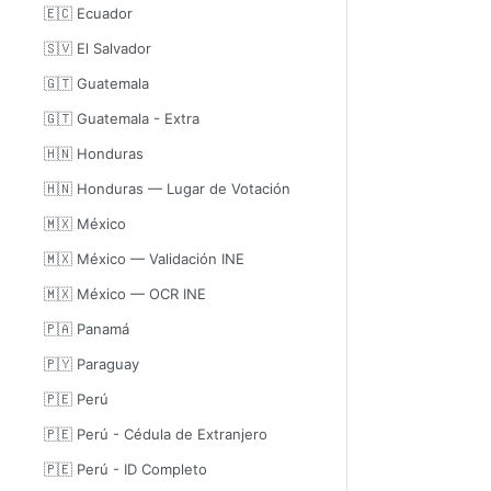
🇪🇨 Ecuador
🇸🇻 El Salvador
🇬🇹 Guatemala
🇬🇹 Guatemala - Extra
🇭🇳 Honduras
🇭🇳 Honduras — Lugar de Votación
🇲🇽 México
🇲🇽 México — Validación INE
🇲🇽 México — OCR INE
🇵🇦 Panamá
🇵🇾 Paraguay
🇵🇪 Perú
🇵🇪 Perú - Cédula de Extranjero
🇵🇪 Perú - ID Completo