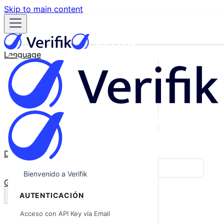
Skip to main content
Language
English
Español
Français
Português
한국어
日本語
中文
Docs
Blog
Bienvenido a Verifik
GitHub
AUTENTICACIÓN
Acceso con API Key vía Email