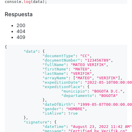
console
.
log
(
data
)
;
Respuesta
200
404
409
{
"data"
:
{
"documentType"
:
"CC"
,
"documentNumber"
:
"123456789"
,
"fullName"
:
"MATEO VERIFIK"
,
"firstName"
:
"MATEO"
,
"lastName"
:
"VERIFIK"
,
"arrayName"
:
[
"MATEO"
,
"VERIFIK"
]
,
"expeditionDate"
:
"2022-05-10T00:00:00
"expeditionPlace"
:
{
"municipio"
:
"BOGOTA D.C."
,
"departamento"
:
"BOGOTA"
}
,
"dateOfBirth"
:
"1999-05-07T00:00:00.00
"gender"
:
"HOMBRE"
,
"isAlive"
:
true
}
,
"signature"
:
{
"dateTime"
:
"August 23, 2022 11:42 AM"
"message"
:
"Certified by Verifik.co"