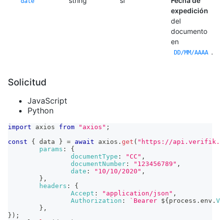
string
sí
Fecha de
date
expedición
del
documento
en
.
DD/MM/AAAA
Solicitud
JavaScript
Python
import
axios
from
"axios"
;
const
{
 data 
}
=
await
 axios
.
get
(
"https://api.verifik.
params
:
{
documentType
:
"CC"
,
documentNumber
:
"123456789"
,
date
:
"10/10/2020"
,
}
,
headers
:
{
Accept
:
"application/json"
,
Authorization
:
`
Bearer 
${
process
.
env
.
V
}
,
}
)
;