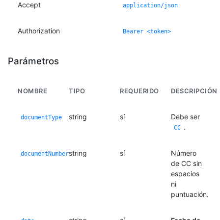
Accept
application/json
Authorization
Bearer <token>
Parámetros
NOMBRE
TIPO
REQUERIDO
DESCRIPCIÓN
string
sí
Debe ser
documentType
.
CC
string
sí
Número
documentNumber
de CC sin
espacios
ni
puntuación.