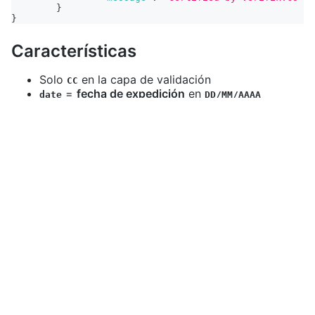
}
}
Características
Solo
en la capa de validación
CC
=
fecha de expedición
en
date
DD/MM/AAAA
Casos de uso
KYC
de mayor rigor con datos demográficos
Antifraude
cuando se conoce la fecha de
expedición
Notas
es la
fecha de expedición del documento
,
date
no la de nacimiento.
Formato incorrecto → suele devolver
409
.
y
comparten el mismo manejador.
GET
POST
Puede tratarse de
datos personales sensibles
;
cumple la normativa colombiana de privacidad.