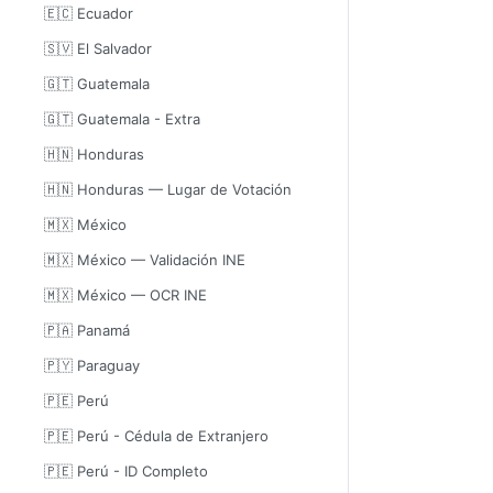
🇪🇨 Ecuador
🇸🇻 El Salvador
🇬🇹 Guatemala
🇬🇹 Guatemala - Extra
🇭🇳 Honduras
🇭🇳 Honduras — Lugar de Votación
🇲🇽 México
🇲🇽 México — Validación INE
🇲🇽 México — OCR INE
🇵🇦 Panamá
🇵🇾 Paraguay
🇵🇪 Perú
🇵🇪 Perú - Cédula de Extranjero
🇵🇪 Perú - ID Completo