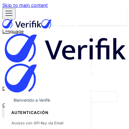
Skip to main content
Language
English
Español
Français
Português
한국어
日本語
中文
Docs
Blog
Bienvenido a Verifik
GitHub
AUTENTICACIÓN
Acceso con API Key vía Email