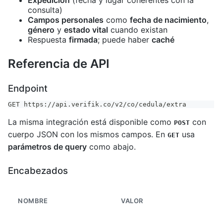
Expedición
(fecha y lugar coherentes con la
consulta)
Campos personales
como
fecha de nacimiento
,
género
y
estado vital
cuando existan
Respuesta
firmada
; puede haber
caché
Referencia de API
Endpoint
GET https://api.verifik.co/v2/co/cedula/extra
La misma integración está disponible como
con
POST
cuerpo JSON con los mismos campos. En
usa
GET
parámetros de query
como abajo.
Encabezados
NOMBRE
VALOR