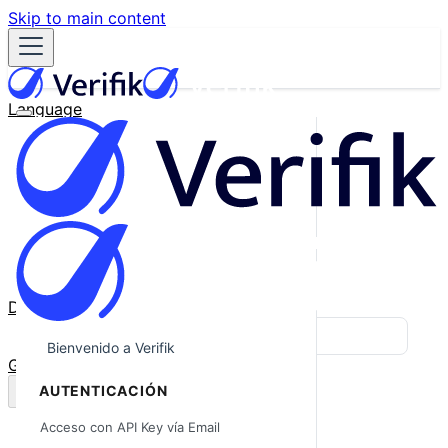
Skip to main content
Language
English
Español
Français
Português
한국어
日本語
中文
Docs
Blog
Bienvenido a Verifik
GitHub
AUTENTICACIÓN
Acceso con API Key vía Email