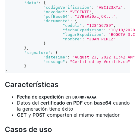
"data"
:
{
"codigoVerificacion"
:
"ABC123XYZ"
,
"novedad"
:
"VIGENTE"
,
"pdfBase64"
:
"JVBERi0xLjQK..."
,
"documento"
:
{
"cedula"
:
"123456789"
,
"fechaExpedicion"
:
"10/10/2020
"lugarExpedicion"
:
"BOGOTA D.C
"nombre"
:
"JUAN PEREZ"
}
}
,
"signature"
:
{
"dateTime"
:
"August 23, 2022 11:42 AM"
"message"
:
"Certified by Verifik.co"
}
}
Características
Fecha de expedición
en
DD/MM/AAAA
Datos del
certificado en PDF
con
base64
cuando
la generación tiene éxito
GET
y
POST
comparten el mismo manejador
Casos de uso