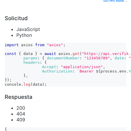
.
DD/MM/AAAA
Solicitud
JavaScript
Python
import
axios
from
"axios"
;
const
{
 data 
}
=
await
 axios
.
get
(
"https://api.verifik.
params
:
{
documentNumber
:
"123456789"
,
date
:
"
headers
:
{
Accept
:
"application/json"
,
Authorization
:
`
Bearer 
${
process
.
env
.
V
}
,
}
)
;
console
.
log
(
data
)
;
Respuesta
200
404
409
{