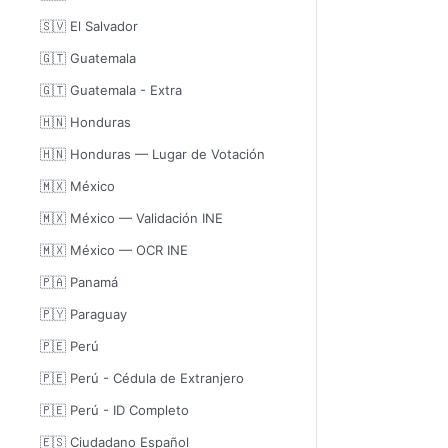
🇸🇻 El Salvador
🇬🇹 Guatemala
🇬🇹 Guatemala - Extra
🇭🇳 Honduras
🇭🇳 Honduras — Lugar de Votación
🇲🇽 México
🇲🇽 México — Validación INE
🇲🇽 México — OCR INE
🇵🇦 Panamá
🇵🇾 Paraguay
🇵🇪 Perú
🇵🇪 Perú - Cédula de Extranjero
🇵🇪 Perú - ID Completo
🇪🇸 Ciudadano Español