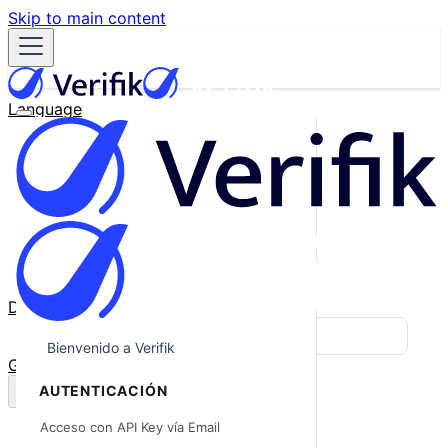
Skip to main content
Language
English
Español
Français
Português
한국어
日本語
中文
Docs
Blog
Bienvenido a Verifik
GitHub
AUTENTICACIÓN
Acceso con API Key vía Email