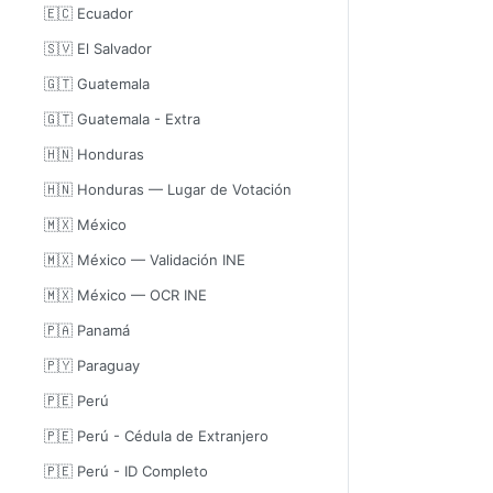
🇪🇨 Ecuador
🇸🇻 El Salvador
🇬🇹 Guatemala
🇬🇹 Guatemala - Extra
🇭🇳 Honduras
🇭🇳 Honduras — Lugar de Votación
🇲🇽 México
🇲🇽 México — Validación INE
🇲🇽 México — OCR INE
🇵🇦 Panamá
🇵🇾 Paraguay
🇵🇪 Perú
🇵🇪 Perú - Cédula de Extranjero
🇵🇪 Perú - ID Completo