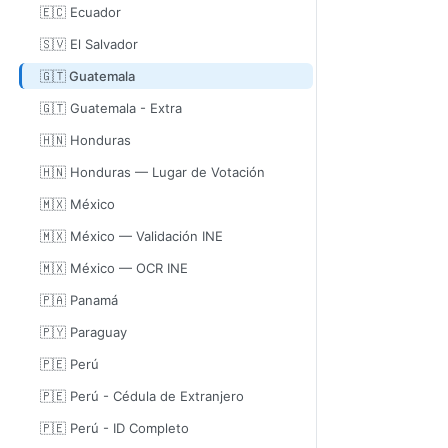
🇪🇨 Ecuador
🇸🇻 El Salvador
🇬🇹 Guatemala
🇬🇹 Guatemala - Extra
🇭🇳 Honduras
🇭🇳 Honduras — Lugar de Votación
🇲🇽 México
🇲🇽 México — Validación INE
🇲🇽 México — OCR INE
🇵🇦 Panamá
🇵🇾 Paraguay
🇵🇪 Perú
🇵🇪 Perú - Cédula de Extranjero
🇵🇪 Perú - ID Completo