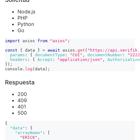
Node.js
PHP
Python
Go
import
axios
from
"axios"
;
const
{
 data 
}
=
await
 axios
.
get
(
"https://api.verifik.
params
:
{
documentType
:
"CUI"
,
documentNumber
:
"2222
headers
:
{
Accept
:
"application/json"
,
Authorization
}
)
;
console
.
log
(
data
)
;
Respuesta
200
409
401
500
{
"data"
:
{
"arrayName"
:
[
"ERICK"
,