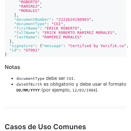
"ROBERTO"
,
"RAMIREZ"
,
"MORALES"
]
,
"documentNumber"
:
"2222624190903"
,
"documentType"
:
"CUI"
,
"firstName"
:
"ERICK ROBERTO"
,
"fullName"
:
"ERICK ROBERTO RAMIREZ MORALES"
,
"lastName"
:
"RAMIREZ MORALES"
}
,
"signature"
:
{
"message"
:
"Certified by Verifik.co"
,
"id"
:
"GT001"
}
Notas
debe ser
.
documentType
CUI
es obligatorio y debe usar el formato
dateOfBirth
(por ejemplo,
).
DD/MM/YYYY
12/03/1984
Casos de Uso Comunes