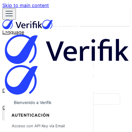
Skip to main content
Language
English
Español
Français
Português
한국어
日本語
中文
Docs
Blog
Bienvenido a Verifik
GitHub
AUTENTICACIÓN
Acceso con API Key vía Email