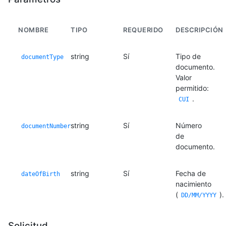
NOMBRE
TIPO
REQUERIDO
DESCRIPCIÓN
string
Sí
Tipo de
documentType
documento.
Valor
permitido:
.
CUI
string
Sí
Número
documentNumber
de
documento.
string
Sí
Fecha de
dateOfBirth
nacimiento
(
).
DD/MM/YYYY
Solicitud