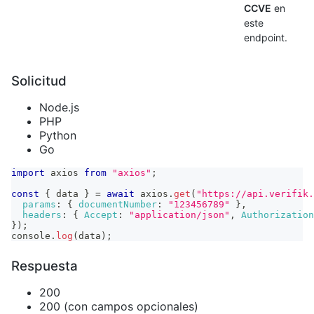
CCVE
en
este
endpoint.
Solicitud
Node.js
PHP
Python
Go
import
axios
from
"axios"
;
const
{
 data 
}
=
await
 axios
.
get
(
"https://api.verifik.
params
:
{
documentNumber
:
"123456789"
}
,
headers
:
{
Accept
:
"application/json"
,
Authorization
}
)
;
console
.
log
(
data
)
;
Respuesta
200
200 (con campos opcionales)