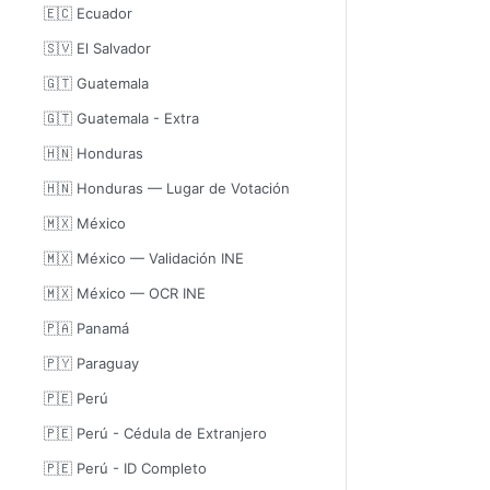
🇪🇨 Ecuador
🇸🇻 El Salvador
🇬🇹 Guatemala
🇬🇹 Guatemala - Extra
🇭🇳 Honduras
🇭🇳 Honduras — Lugar de Votación
🇲🇽 México
🇲🇽 México — Validación INE
🇲🇽 México — OCR INE
🇵🇦 Panamá
🇵🇾 Paraguay
🇵🇪 Perú
🇵🇪 Perú - Cédula de Extranjero
🇵🇪 Perú - ID Completo