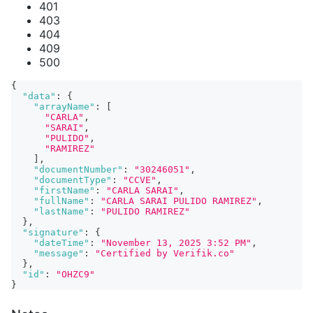
401
403
404
409
500
{
"data"
:
{
"arrayName"
:
[
"CARLA"
,
"SARAI"
,
"PULIDO"
,
"RAMIREZ"
]
,
"documentNumber"
:
"30246051"
,
"documentType"
:
"CCVE"
,
"firstName"
:
"CARLA SARAI"
,
"fullName"
:
"CARLA SARAI PULIDO RAMIREZ"
,
"lastName"
:
"PULIDO RAMIREZ"
}
,
"signature"
:
{
"dateTime"
:
"November 13, 2025 3:52 PM"
,
"message"
:
"Certified by Verifik.co"
}
,
"id"
:
"OHZC9"
}