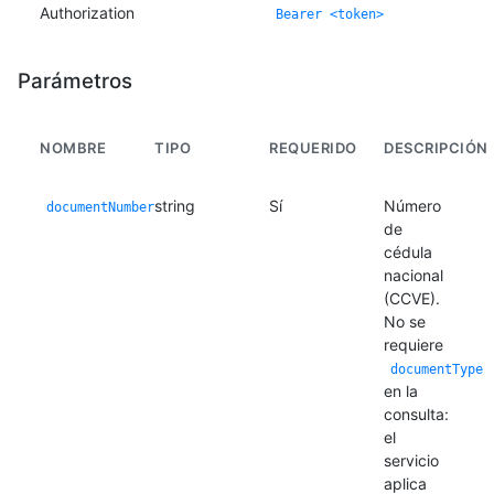
Authorization
Bearer <token>
Parámetros
NOMBRE
TIPO
REQUERIDO
DESCRIPCIÓN
string
Sí
Número
documentNumber
de
cédula
nacional
(CCVE).
No se
requiere
documentType
en la
consulta:
el
servicio
aplica