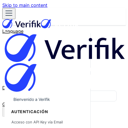
Skip to main content
Language
English
Español
Français
Português
한국어
日本語
中文
Docs
Blog
Bienvenido a Verifik
GitHub
AUTENTICACIÓN
Acceso con API Key vía Email