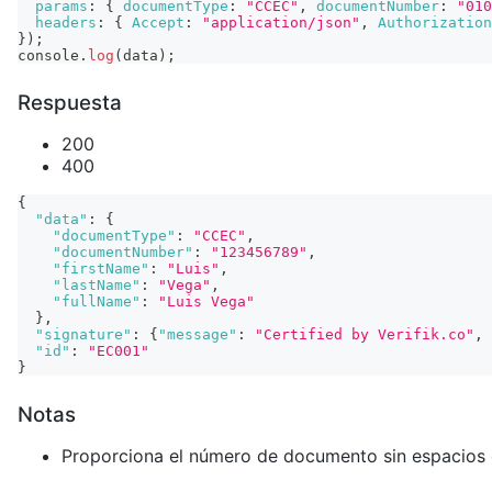
params
:
{
documentType
:
"CCEC"
,
documentNumber
:
"010
headers
:
{
Accept
:
"application/json"
,
Authorization
}
)
;
console
.
log
(
data
)
;
Respuesta
200
400
{
"data"
:
{
"documentType"
:
"CCEC"
,
"documentNumber"
:
"123456789"
,
"firstName"
:
"Luis"
,
"lastName"
:
"Vega"
,
"fullName"
:
"Luis Vega"
}
,
"signature"
:
{
"message"
:
"Certified by Verifik.co"
,
"id"
:
"EC001"
}
Notas
Proporciona el número de documento sin espacios 