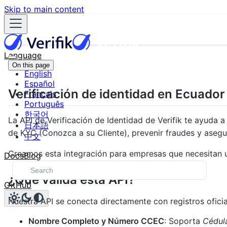
Skip to main content
Language
On this page
English
Español
Verificación de identidad en Ecuador
Français
Português
한국어
La API de Verificación de Identidad de Verifik te ayuda 
日本語
de KYC (Conozca a su Cliente), prevenir fraudes y asegu
中文
Creamos esta integración para empresas que necesitan u
Docs
Blog
¿Qué valida esta API?
GitHub
Nuestra API se conecta directamente con registros oficia
Nombre Completo y Número CCEC
: Soporta
Cédul