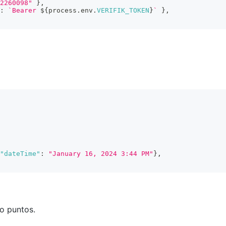
2260098"
}
,
:
`
Bearer 
${
process
.
env
.
VERIFIK_TOKEN
}
`
}
,
"dateTime"
:
"January 16, 2024 3:44 PM"
}
,
o puntos.