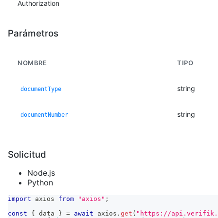
Authorization
Parámetros
NOMBRE
TIPO
string
documentType
string
documentNumber
Solicitud
Node.js
Python
import
axios
from
"axios"
;
const
{
 data 
}
=
await
 axios
.
get
(
"https://api.verifik.