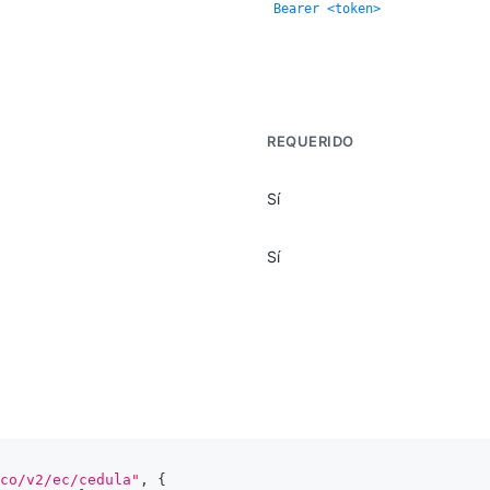
Bearer <token>
REQUERIDO
Sí
Sí
co/v2/ec/cedula"
,
{