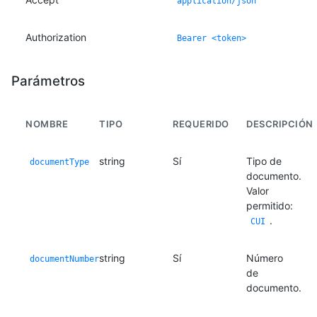
application/json
Authorization
Bearer <token>
Parámetros
NOMBRE
TIPO
REQUERIDO
DESCRIPCIÓN
string
Sí
Tipo de
documentType
documento.
Valor
permitido:
.
CUI
string
Sí
Número
documentNumber
de
documento.