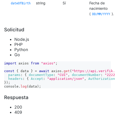
string
Sí
Fecha de
dateOfBirth
nacimiento
(
).
DD/MM/YYYY
Solicitud
Node.js
PHP
Python
Go
import
axios
from
"axios"
;
const
{
 data 
}
=
await
 axios
.
get
(
"https://api.verifik.
params
:
{
documentType
:
"CUI"
,
documentNumber
:
"2222
headers
:
{
Accept
:
"application/json"
,
Authorization
}
)
;
console
.
log
(
data
)
;
Respuesta
200
409