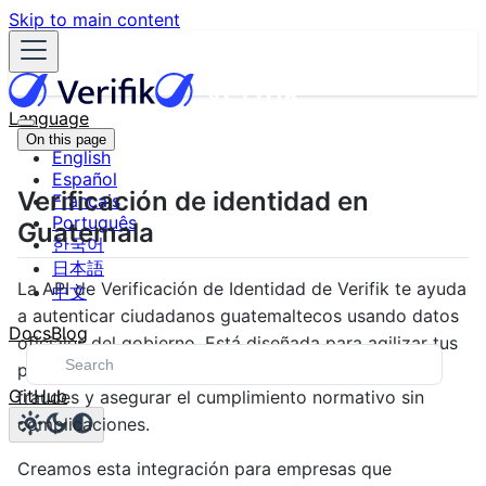
Skip to main content
Language
On this page
English
Español
Verificación de identidad en
Français
Português
Guatemala
한국어
日本語
La API de Verificación de Identidad de Verifik te ayuda
中文
a autenticar ciudadanos guatemaltecos usando datos
Docs
Blog
oficiales del gobierno. Está diseñada para agilizar tus
procesos de KYC (Conozca a su Cliente), prevenir
GitHub
fraudes y asegurar el cumplimiento normativo sin
complicaciones.
Creamos esta integración para empresas que