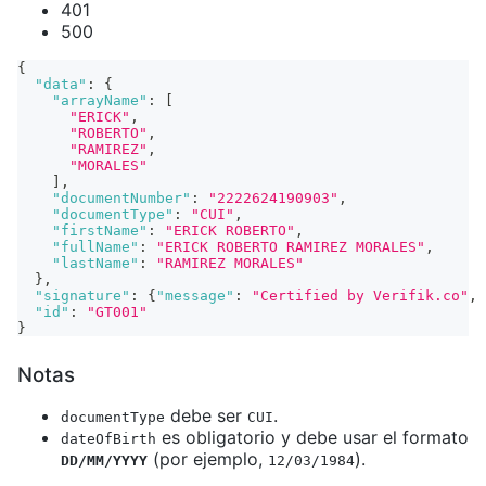
401
500
{
"data"
:
{
"arrayName"
:
[
"ERICK"
,
"ROBERTO"
,
"RAMIREZ"
,
"MORALES"
]
,
"documentNumber"
:
"2222624190903"
,
"documentType"
:
"CUI"
,
"firstName"
:
"ERICK ROBERTO"
,
"fullName"
:
"ERICK ROBERTO RAMIREZ MORALES"
,
"lastName"
:
"RAMIREZ MORALES"
}
,
"signature"
:
{
"message"
:
"Certified by Verifik.co"
,
"id"
:
"GT001"
}
Notas
debe ser
.
documentType
CUI
es obligatorio y debe usar el formato
dateOfBirth
(por ejemplo,
).
DD/MM/YYYY
12/03/1984