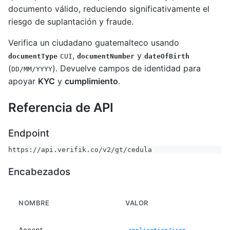
documento válido, reduciendo significativamente el
riesgo de suplantación y fraude.
Verifica un ciudadano guatemalteco usando
,
y
documentType
CUI
documentNumber
dateOfBirth
(
). Devuelve campos de identidad para
DD/MM/YYYY
apoyar
KYC
y
cumplimiento
.
Referencia de API
Endpoint
https://api.verifik.co/v2/gt/cedula
Encabezados
NOMBRE
VALOR
Accept