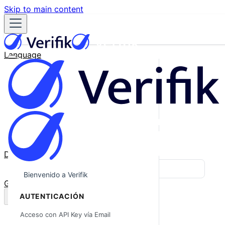
Skip to main content
Language
English
Español
Français
Português
한국어
日本語
中文
Docs
Blog
Bienvenido a Verifik
GitHub
AUTENTICACIÓN
Acceso con API Key vía Email