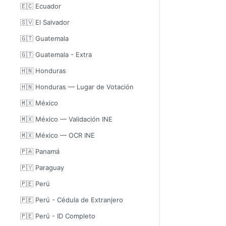
🇪🇨 Ecuador
🇸🇻 El Salvador
🇬🇹 Guatemala
🇬🇹 Guatemala - Extra
🇭🇳 Honduras
🇭🇳 Honduras — Lugar de Votación
🇲🇽 México
🇲🇽 México — Validación INE
🇲🇽 México — OCR INE
🇵🇦 Panamá
🇵🇾 Paraguay
🇵🇪 Perú
🇵🇪 Perú - Cédula de Extranjero
🇵🇪 Perú - ID Completo