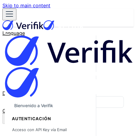
Skip to main content
Language
English
Español
Français
Português
한국어
日本語
中文
Docs
Blog
Bienvenido a Verifik
GitHub
AUTENTICACIÓN
Acceso con API Key vía Email