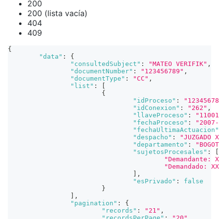
200
200 (lista vacía)
404
409
{
"data"
:
{
"consultedSubject"
:
"MATEO VERIFIK"
,
"documentNumber"
:
"123456789"
,
"documentType"
:
"CC"
,
"list"
:
[
{
"idProceso"
:
"12345678
"idConexion"
:
"262"
,
"llaveProceso"
:
"11001
"fechaProceso"
:
"2007-
"fechaUltimaActuacion"
"despacho"
:
"JUZGADO X
"departamento"
:
"BOGOT
"sujetosProcesales"
:
[
"Demandante: X
"Demandado: XX
]
,
"esPrivado"
:
false
}
]
,
"pagination"
:
{
"records"
:
"21"
,
"recordsPerPage"
:
"20"
,