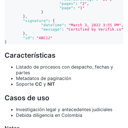
"pages"
:
"2"
,
"page"
:
"1"
}
}
,
"signature"
:
{
"dateTime"
:
"March 3, 2022 3:55 PM"
,
"message"
:
"Certified by Verifik.co"
}
,
"id"
:
"ABC12"
}
Características
Listado de procesos con despacho, fechas y
partes
Metadatos de paginación
Soporte
CC
y
NIT
Casos de uso
Investigación legal y antecedentes judiciales
Debida diligencia en Colombia