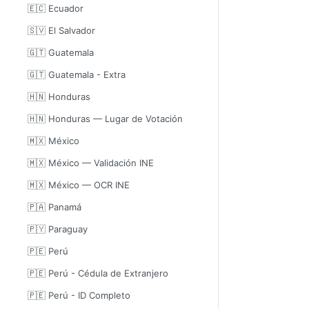
🇪🇨 Ecuador
🇸🇻 El Salvador
🇬🇹 Guatemala
🇬🇹 Guatemala - Extra
🇭🇳 Honduras
🇭🇳 Honduras — Lugar de Votación
🇲🇽 México
🇲🇽 México — Validación INE
🇲🇽 México — OCR INE
🇵🇦 Panamá
🇵🇾 Paraguay
🇵🇪 Perú
🇵🇪 Perú - Cédula de Extranjero
🇵🇪 Perú - ID Completo