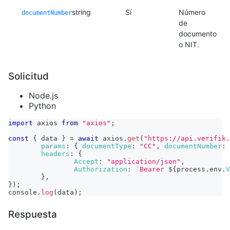
string
Sí
Número
documentNumber
de
documento
o NIT.
Solicitud
Node.js
Python
import
axios
from
"axios"
;
const
{
 data 
}
=
await
 axios
.
get
(
"https://api.verifik.
params
:
{
documentType
:
"CC"
,
documentNumber
:
headers
:
{
Accept
:
"application/json"
,
Authorization
:
`
Bearer 
${
process
.
env
.
V
}
,
}
)
;
console
.
log
(
data
)
;
Respuesta