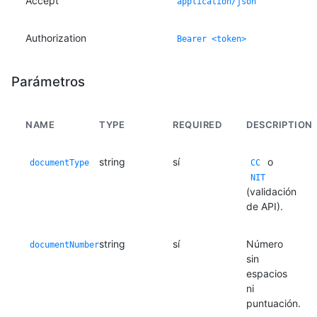
Accept
application/json
Authorization
Bearer <token>
Parámetros
NAME
TYPE
REQUIRED
DESCRIPTION
string
sí
o
documentType
CC
NIT
(validación
de API).
string
sí
Número
documentNumber
sin
espacios
ni
puntuación.