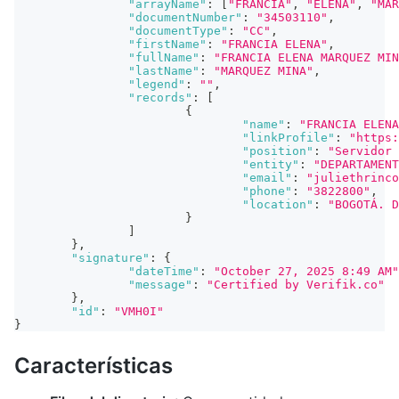
"arrayName"
:
[
"FRANCIA"
,
"ELENA"
,
"MAR
"documentNumber"
:
"34503110"
,
"documentType"
:
"CC"
,
"firstName"
:
"FRANCIA ELENA"
,
"fullName"
:
"FRANCIA ELENA MARQUEZ MIN
"lastName"
:
"MARQUEZ MINA"
,
"legend"
:
""
,
"records"
:
[
{
"name"
:
"FRANCIA ELENA
"linkProfile"
:
"https:
"position"
:
"Servidor 
"entity"
:
"DEPARTAMENT
"email"
:
"juliethrinco
"phone"
:
"3822800"
,
"location"
:
"BOGOTÁ. D
}
]
}
,
"signature"
:
{
"dateTime"
:
"October 27, 2025 8:49 AM"
"message"
:
"Certified by Verifik.co"
}
,
"id"
:
"VMH0I"
}
Características