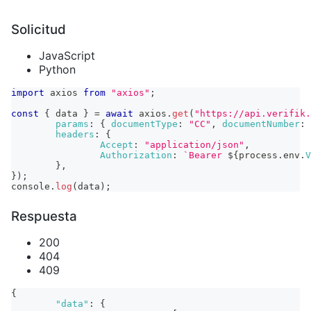
Solicitud
JavaScript
Python
import
axios
from
"axios"
;
const
{
 data 
}
=
await
 axios
.
get
(
"https://api.verifik.
params
:
{
documentType
:
"CC"
,
documentNumber
:
headers
:
{
Accept
:
"application/json"
,
Authorization
:
`
Bearer 
${
process
.
env
.
V
}
,
}
)
;
console
.
log
(
data
)
;
Respuesta
200
404
409
{
"data"
:
{