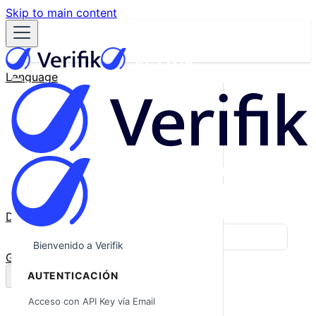
Skip to main content
Language
English
Español
Français
Português
한국어
日本語
中文
Docs
Blog
Bienvenido a Verifik
GitHub
AUTENTICACIÓN
Acceso con API Key vía Email