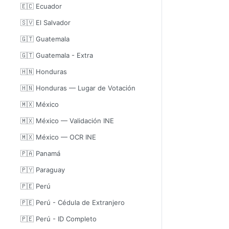
🇪🇨 Ecuador
🇸🇻 El Salvador
🇬🇹 Guatemala
🇬🇹 Guatemala - Extra
🇭🇳 Honduras
🇭🇳 Honduras — Lugar de Votación
🇲🇽 México
🇲🇽 México — Validación INE
🇲🇽 México — OCR INE
🇵🇦 Panamá
🇵🇾 Paraguay
🇵🇪 Perú
🇵🇪 Perú - Cédula de Extranjero
🇵🇪 Perú - ID Completo