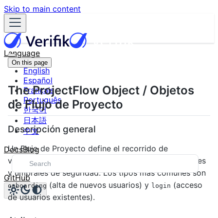
Skip to main content
Language
On this page
English
Español
The ProjectFlow Object / Objetos
Français
Português
de Flujo de Proyecto
한국어
日本語
Descripción general
中文
Un Flujo de Proyecto define el recorrido de
Docs
Blog
verificación para tus usuarios: pasos, configuraciones
y umbrales de seguridad. Los tipos más comunes son
GitHub
(alta de nuevos usuarios) y
(acceso
onboarding
login
de usuarios existentes).