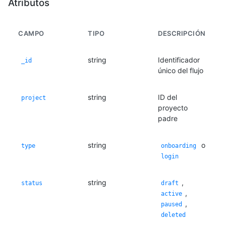
Atributos
CAMPO
TIPO
DESCRIPCIÓN
string
Identificador
_id
único del flujo
string
ID del
project
proyecto
padre
string
o
type
onboarding
login
string
,
status
draft
,
active
,
paused
deleted