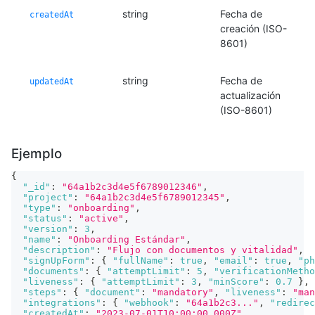
string
Fecha de
createdAt
creación (ISO-
8601)
string
Fecha de
updatedAt
actualización
(ISO-8601)
Ejemplo
{
"_id"
:
"64a1b2c3d4e5f6789012346"
,
"project"
:
"64a1b2c3d4e5f6789012345"
,
"type"
:
"onboarding"
,
"status"
:
"active"
,
"version"
:
3
,
"name"
:
"Onboarding Estándar"
,
"description"
:
"Flujo con documentos y vitalidad"
,
"signUpForm"
:
{
"fullName"
:
true
,
"email"
:
true
,
"ph
"documents"
:
{
"attemptLimit"
:
5
,
"verificationMetho
"liveness"
:
{
"attemptLimit"
:
3
,
"minScore"
:
0.7
}
,
"steps"
:
{
"document"
:
"mandatory"
,
"liveness"
:
"man
"integrations"
:
{
"webhook"
:
"64a1b2c3..."
,
"redirec
"createdAt"
:
"2023-07-01T10:00:00.000Z"
,