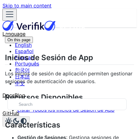
Skip to main content
Language
On this page
English
Español
Inicios de Sesión de App
Français
Português
한국어
Los inicios de sesión de aplicación permiten gestionar
日本語
sesiones de autenticación de usuarios.
中文
Docs
Blog
Recursos Disponibles
Listar Todos los Inicios de Sesión de App
GitHub
Características
Gestión de Sesiones
: Gestiona sesiones de