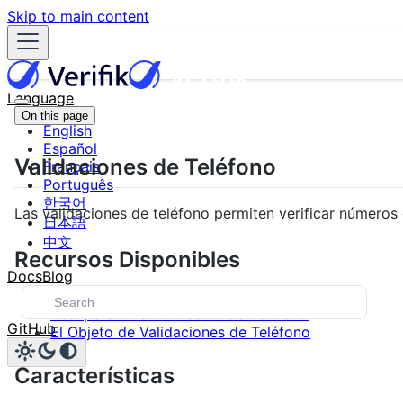
Skip to main content
Language
On this page
English
Español
Validaciones de Teléfono
Français
Português
한국어
Las validaciones de teléfono permiten verificar números 
日本語
中文
Recursos Disponibles
Docs
Blog
Crear Validación de Teléfono
Recuperar una Validación de Teléfono
GitHub
El Objeto de Validaciones de Teléfono
Características