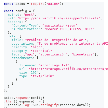
const
 axios 
=
require
(
"axios"
)
;
const
 config 
=
{
method
:
"post"
,
url
:
"https://api.verifik.co/v2/support-tickets"
,
headers
:
{
"Content-Type"
:
"application/json"
,
"Authorization"
:
"Bearer YOUR_ACCESS_TOKEN"
}
,
data
:
{
title
:
"Problema de Integración de API"
,
description
:
"Tengo problemas para integrar la API
priority
:
"high"
,
category
:
"technical"
,
tags
:
[
"api"
,
"autenticación"
,
"biométrica"
]
,
attachments
:
[
{
filename
:
"error_logs.txt"
,
url
:
"https://storage.verifik.co/attachments/e
size
:
1024
,
type
:
"text/plain"
}
]
}
}
;
axios
.
request
(
config
)
.
then
(
(
response
)
=>
{
console
.
log
(
JSON
.
stringify
(
response
.
data
)
)
;