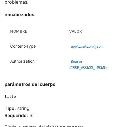
problemas.
encabezados
NOMBRE
VALOR
Content-Type
application/json
Authorization
Bearer
{YOUR_ACCESS_TOKEN}
parámetros del cuerpo
title
Tipo:
string
Requerido:
Sí
Título o asunto del ticket de soporte.