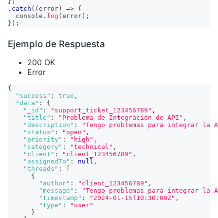
}
)
.
catch
(
(
error
)
=>
{
console
.
log
(
error
)
;
}
)
;
Ejemplo de Respuesta
200 OK
Error
{
"success"
:
true
,
"data"
:
{
"_id"
:
"support_ticket_123456789"
,
"title"
:
"Problema de Integración de API"
,
"description"
:
"Tengo problemas para integrar la A
"status"
:
"open"
,
"priority"
:
"high"
,
"category"
:
"technical"
,
"client"
:
"client_123456789"
,
"assignedTo"
:
null
,
"threads"
:
[
{
"author"
:
"client_123456789"
,
"message"
:
"Tengo problemas para integrar la A
"timestamp"
:
"2024-01-15T10:30:00Z"
,
"type"
:
"user"
}