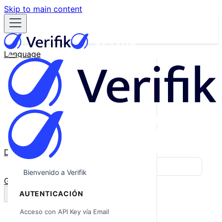
Skip to main content
Language
English
Español
Français
Português
한국어
日本語
中文
Docs
Blog
Bienvenido a Verifik
GitHub
AUTENTICACIÓN
Acceso con API Key vía Email