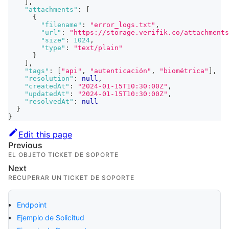
]
,
"attachments"
:
[
{
"filename"
:
"error_logs.txt"
,
"url"
:
"https://storage.verifik.co/attachments
"size"
:
1024
,
"type"
:
"text/plain"
}
]
,
"tags"
:
[
"api"
,
"autenticación"
,
"biométrica"
]
,
"resolution"
:
null
,
"createdAt"
:
"2024-01-15T10:30:00Z"
,
"updatedAt"
:
"2024-01-15T10:30:00Z"
,
"resolvedAt"
:
null
}
}
Edit this page
Previous
EL OBJETO TICKET DE SOPORTE
Next
RECUPERAR UN TICKET DE SOPORTE
Endpoint
Ejemplo de Solicitud