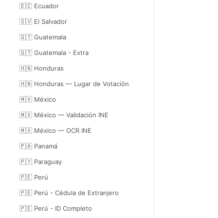
🇪🇨 Ecuador
🇸🇻 El Salvador
🇬🇹 Guatemala
🇬🇹 Guatemala - Extra
🇭🇳 Honduras
🇭🇳 Honduras — Lugar de Votación
🇲🇽 México
🇲🇽 México — Validación INE
🇲🇽 México — OCR INE
🇵🇦 Panamá
🇵🇾 Paraguay
🇵🇪 Perú
🇵🇪 Perú - Cédula de Extranjero
🇵🇪 Perú - ID Completo