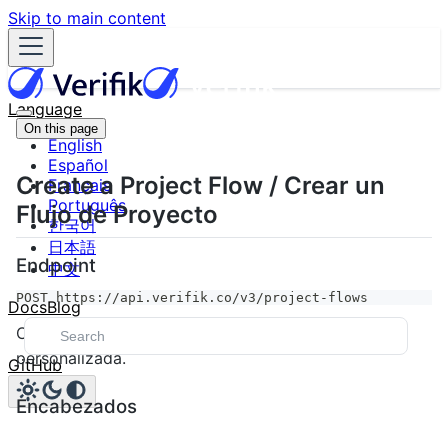
Skip to main content
Language
On this page
English
Español
Create a Project Flow / Crear un
Français
Português
Flujo de Proyecto
한국어
日本語
Endpoint
中文
POST https://api.verifik.co/v3/project-flows
Docs
Blog
Crea un nuevo flujo de proyecto con configuración
personalizada.
GitHub
Encabezados