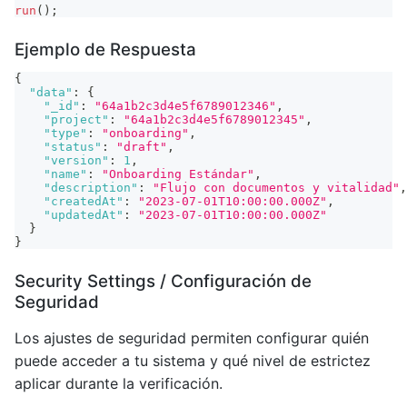
run
(
)
;
Ejemplo de Respuesta
{
"data"
:
{
"_id"
:
"64a1b2c3d4e5f6789012346"
,
"project"
:
"64a1b2c3d4e5f6789012345"
,
"type"
:
"onboarding"
,
"status"
:
"draft"
,
"version"
:
1
,
"name"
:
"Onboarding Estándar"
,
"description"
:
"Flujo con documentos y vitalidad"
,
"createdAt"
:
"2023-07-01T10:00:00.000Z"
,
"updatedAt"
:
"2023-07-01T10:00:00.000Z"
}
}
Security Settings / Configuración de
Seguridad
Los ajustes de seguridad permiten configurar quién
puede acceder a tu sistema y qué nivel de estrictez
aplicar durante la verificación.