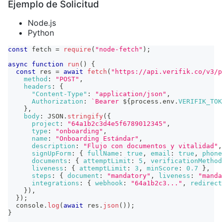
Ejemplo de Solicitud
Node.js
Python
const
 fetch 
=
require
(
"node-fetch"
)
;
async
function
run
(
)
{
const
 res 
=
await
fetch
(
"https://api.verifik.co/v3/p
method
:
"POST"
,
headers
:
{
"Content-Type"
:
"application/json"
,
Authorization
:
`
Bearer 
${
process
.
env
.
VERIFIK_TOK
}
,
body
:
JSON
.
stringify
(
{
project
:
"64a1b2c3d4e5f6789012345"
,
type
:
"onboarding"
,
name
:
"Onboarding Estándar"
,
description
:
"Flujo con documentos y vitalidad"
,
signUpForm
:
{
fullName
:
true
,
email
:
true
,
phone
documents
:
{
attemptLimit
:
5
,
verificationMethod
liveness
:
{
attemptLimit
:
3
,
minScore
:
0.7
}
,
steps
:
{
document
:
"mandatory"
,
liveness
:
"manda
integrations
:
{
webhook
:
"64a1b2c3..."
,
redirect
}
)
,
}
)
;
console
.
log
(
await
 res
.
json
(
)
)
;
}