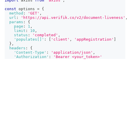
import
axios
from
'axios'
;
const
 options 
=
{
method
:
'GET'
,
url
:
'https://api.verifik.co/v2/document-liveness'
,
params
:
{
page
:
1
,
limit
:
10
,
status
:
'completed'
,
'populates[]'
:
[
'client'
,
'appRegistration'
]
}
,
headers
:
{
'Content-Type'
:
'application/json'
,
'Authorization'
:
'Bearer <your_token>'
}
}
;
try
{
const
{
 data 
}
=
await
 axios
.
request
(
options
)
;
console
.
log
(
data
)
;
}
catch
(
error
)
{
console
.
error
(
error
)
;
}
Respuesta
200
400