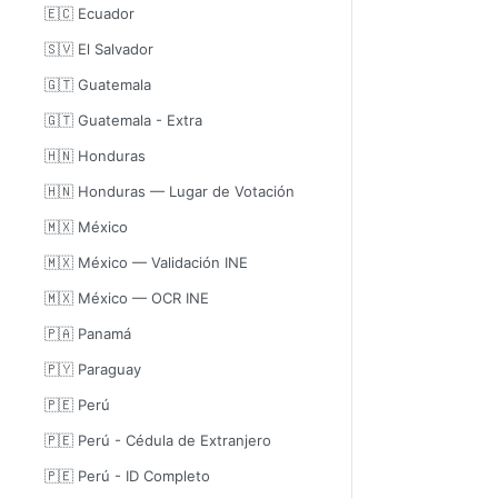
🇪🇨 Ecuador
🇸🇻 El Salvador
🇬🇹 Guatemala
🇬🇹 Guatemala - Extra
🇭🇳 Honduras
🇭🇳 Honduras — Lugar de Votación
🇲🇽 México
🇲🇽 México — Validación INE
🇲🇽 México — OCR INE
🇵🇦 Panamá
🇵🇾 Paraguay
🇵🇪 Perú
🇵🇪 Perú - Cédula de Extranjero
🇵🇪 Perú - ID Completo