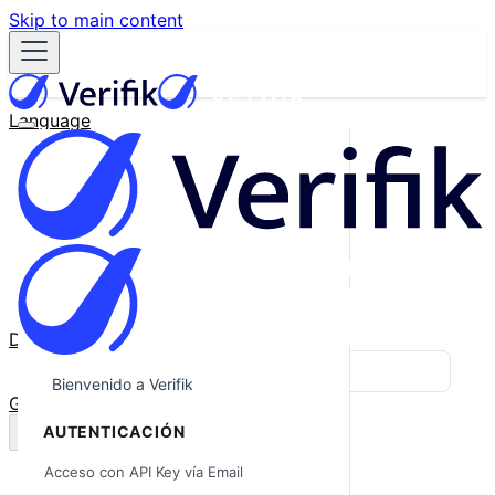
Skip to main content
Language
English
Español
Français
Português
한국어
日本語
中文
Docs
Blog
Bienvenido a Verifik
GitHub
AUTENTICACIÓN
Acceso con API Key vía Email