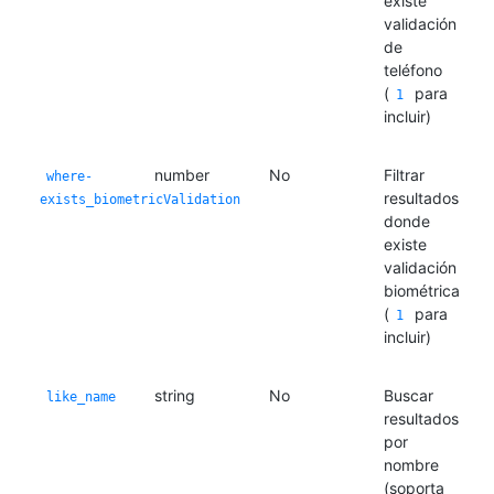
existe
validación
de
teléfono
(
para
1
incluir)
number
No
Filtrar
where-
resultados
exists_biometricValidation
donde
existe
validación
biométrica
(
para
1
incluir)
string
No
Buscar
like_name
resultados
por
nombre
(soporta