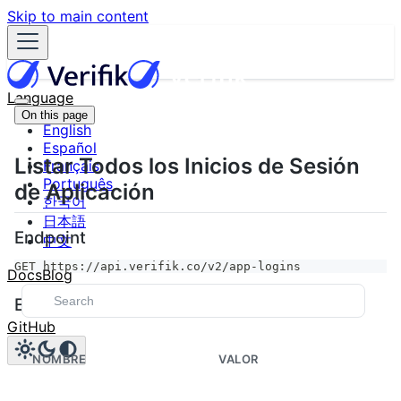
Skip to main content
Language
On this page
English
Español
Listar Todos los Inicios de Sesión
Français
Português
de Aplicación
한국어
日本語
Endpoint
中文
GET https://api.verifik.co/v2/app-logins
Docs
Blog
Encabezados
GitHub
NOMBRE
VALOR