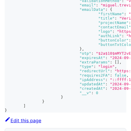
"validationMethod"
:
"v
"email"
:
"miguel.trevi
"emailData"
:
{
"firstName"
:
"
"title"
:
"Veri
"projectName"
:
"contactEmail"
"logo"
:
"https
"authLink"
:
"h
"buttonColor"
:
"buttonTxtColo
}
,
"otp"
:
"$2a$10$mMYT2vE
"expiresAt"
:
"2024-09-
"extraParams"
:
[
]
,
"type"
:
"login"
,
"redirectUrl"
:
"https:
"requires2FA"
:
false
,
"ipAddress"
:
"::ffff:1
"updatedAt"
:
"2024-09-
"createdAt"
:
"2024-09-
"__v"
:
0
}
}
]
}
Edit this page