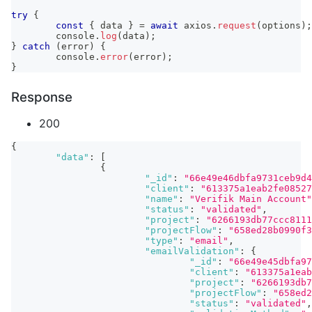
try
{
const
{
 data 
}
=
await
 axios
.
request
(
options
)
;
console
.
log
(
data
)
;
}
catch
(
error
)
{
console
.
error
(
error
)
;
}
Response
200
{
"data"
:
[
{
"_id"
:
"66e49e46dbfa9731ceb9d4
"client"
:
"613375a1eab2fe08527
"name"
:
"Verifik Main Account"
"status"
:
"validated"
,
"project"
:
"6266193db77ccc8111
"projectFlow"
:
"658ed28b0990f
"type"
:
"email"
,
"emailValidation"
:
{
"_id"
:
"66e49e45dbfa9
"client"
:
"613375a1eab
"project"
:
"6266193db7
"projectFlow"
:
"658ed2
"status"
:
"validated"
,