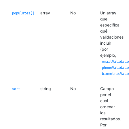
array
No
Un array
populates[]
que
especifica
qué
validaciones
incluir
(por
ejemplo,
emailValidati
phoneValidati
biometricVali
string
No
Campo
sort
por el
cual
ordenar
los
resultados.
Por