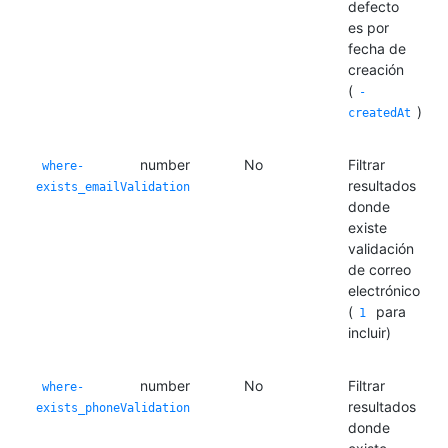
defecto
es por
fecha de
creación
(
-
)
createdAt
number
No
Filtrar
where-
resultados
exists_emailValidation
donde
existe
validación
de correo
electrónico
(
para
1
incluir)
number
No
Filtrar
where-
resultados
exists_phoneValidation
donde