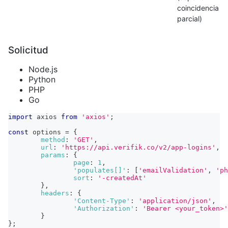
coincidencia
parcial)
Solicitud
Node.js
Python
PHP
Go
import
axios
from
'axios'
;
const
 options 
=
{
method
:
'GET'
,
url
:
'https://api.verifik.co/v2/app-logins'
,
params
:
{
page
:
1
,
'populates[]'
:
[
'emailValidation'
,
'ph
sort
:
'-createdAt'
}
,
headers
:
{
'Content-Type'
:
'application/json'
,
'Authorization'
:
'Bearer <your_token>'
}
}
;