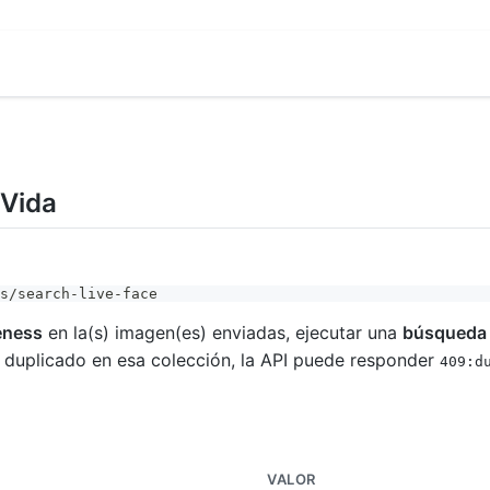
 Vida
s/search-live-face
eness
en la(s) imagen(es) enviadas, ejecutar una
búsqueda p
un duplicado en esa colección, la API puede responder
409:d
VALOR