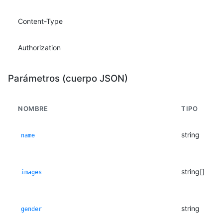
Content-Type
Authorization
Parámetros (cuerpo JSON)
NOMBRE
TIPO
string
name
string[]
images
string
gender