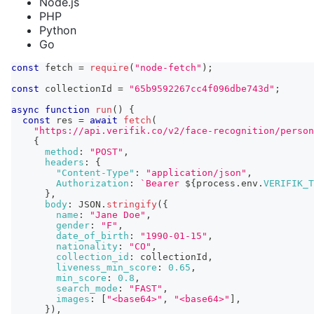
Node.js
PHP
Python
Go
const
 fetch 
=
require
(
"node-fetch"
)
;
const
 collectionId 
=
"65b9592267cc4f096dbe743d"
;
async
function
run
(
)
{
const
 res 
=
await
fetch
(
"https://api.verifik.co/v2/face-recognition/person
{
method
:
"POST"
,
headers
:
{
"Content-Type"
:
"application/json"
,
Authorization
:
`
Bearer 
${
process
.
env
.
VERIFIK_T
}
,
body
:
JSON
.
stringify
(
{
name
:
"Jane Doe"
,
gender
:
"F"
,
date_of_birth
:
"1990-01-15"
,
nationality
:
"CO"
,
collection_id
:
 collectionId
,
liveness_min_score
:
0.65
,
min_score
:
0.8
,
search_mode
:
"FAST"
,
images
:
[
"<base64>"
,
"<base64>"
]
,
}
)
,