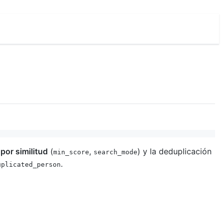
or similitud
(
,
) y la deduplicación
min_score
search_mode
.
uplicated_person