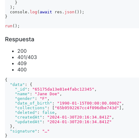
}
)
;
console
.
log
(
await
 res
.
json
(
)
)
;
}
run
(
)
;
Respuesta
200
401/403
409
400
{
"data"
:
{
"_id"
:
"65175da13e81e4fabc12345"
,
"name"
:
"Jane Doe"
,
"gender"
:
"F"
,
"date_of_birth"
:
"1990-01-15T00:00:00.000Z"
,
"collections"
:
[
"65b9592267cc4f096dbe743d"
]
,
"deleted"
:
false
,
"createdAt"
:
"2024-01-30T20:16:34.841Z"
,
"updatedAt"
:
"2024-01-30T20:16:34.841Z"
}
,
"signature"
:
"…"
}