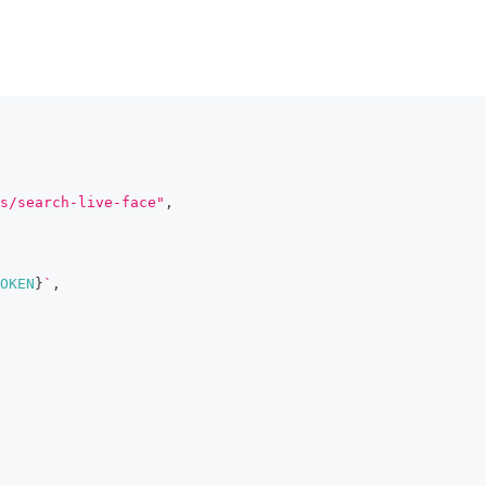
s/search-live-face"
,
OKEN
}
`
,