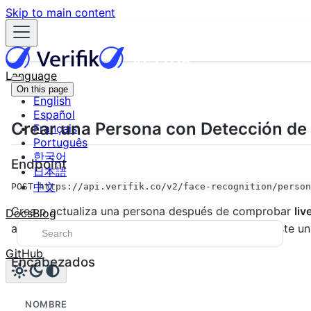
Skip to main content
Language
On this page
English
Español
Crear una Persona con Detección de
Français
Português
한국어
Endpoint
日本語
中文
POST https://api.verifik.co/v2/face-recognition/person
Crea o actualiza una persona después de comprobar
liv
Docs
Blog
asociada al
. En producción, si ya existe 
collection_id
GitHub
Encabezados
NOMBRE