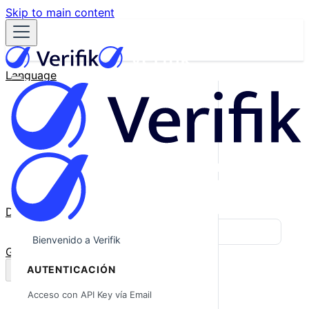
Skip to main content
Language
English
Español
Français
Português
한국어
日本語
中文
Docs
Blog
Bienvenido a Verifik
GitHub
AUTENTICACIÓN
Acceso con API Key vía Email