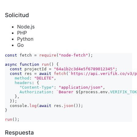
Solicitud
Node.js
PHP
Python
Go
const
 fetch 
=
require
(
"node-fetch"
)
;
async
function
run
(
)
{
const
 projectId 
=
"64a1b2c3d4e5f6789012345"
;
const
 res 
=
await
fetch
(
`
https://api.verifik.co/v3/p
method
:
"DELETE"
,
headers
:
{
"Content-Type"
:
"application/json"
,
Authorization
:
`
Bearer 
${
process
.
env
.
VERIFIK_TOK
}
,
}
)
;
console
.
log
(
await
 res
.
json
(
)
)
;
}
run
(
)
;
Respuesta