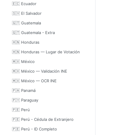
🇪🇨 Ecuador
🇸🇻 El Salvador
🇬🇹 Guatemala
🇬🇹 Guatemala - Extra
🇭🇳 Honduras
🇭🇳 Honduras — Lugar de Votación
🇲🇽 México
🇲🇽 México — Validación INE
🇲🇽 México — OCR INE
🇵🇦 Panamá
🇵🇾 Paraguay
🇵🇪 Perú
🇵🇪 Perú - Cédula de Extranjero
🇵🇪 Perú - ID Completo