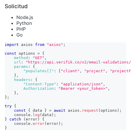
Solicitud
Node.js
Python
PHP
Go
import
axios
from
"axios"
;
const
 options 
=
{
method
:
"GET"
,
url
:
"https://api.verifik.co/v2/email-validations/
params
:
{
"populates[]"
:
[
"client"
,
"project"
,
"projectF
}
,
headers
:
{
"Content-Type"
:
"application/json"
,
Authorization
:
"Bearer <your_token>"
,
}
,
}
;
try
{
const
{
 data 
}
=
await
 axios
.
request
(
options
)
;
console
.
log
(
data
)
;
}
catch
(
error
)
{
console
.
error
(
error
)
;
}