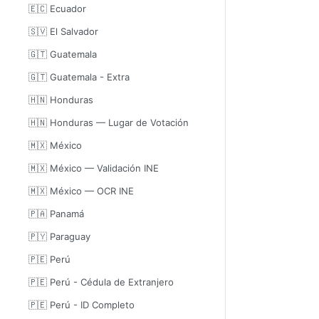
🇪🇨 Ecuador
🇸🇻 El Salvador
🇬🇹 Guatemala
🇬🇹 Guatemala - Extra
🇭🇳 Honduras
🇭🇳 Honduras — Lugar de Votación
🇲🇽 México
🇲🇽 México — Validación INE
🇲🇽 México — OCR INE
🇵🇦 Panamá
🇵🇾 Paraguay
🇵🇪 Perú
🇵🇪 Perú - Cédula de Extranjero
🇵🇪 Perú - ID Completo