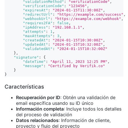
"validationMethod"
:
"verificationCode"
,
"verificationCode"
:
"123456"
,
"expiresAt"
:
"2024-01-15T11:30:00Z"
,
"redirectUrl"
:
"https://example.com/success"
,
"webhookUrl"
:
"https://example.com/webhook"
,
"requires2FA"
:
false
,
"ipAddress"
:
"192.168.1.1"
,
"attempts"
:
1
,
"maxAttempts"
:
3
,
"createdAt"
:
"2024-01-15T10:30:00Z"
,
"updatedAt"
:
"2024-01-15T10:32:00Z"
,
"validatedAt"
:
"2024-01-15T10:32:00Z"
}
,
"signature"
:
{
"dateTime"
:
"April 11, 2023 12:25 PM"
,
"message"
:
"Certified by Verifik.co"
}
}
Características
Recuperación por ID
: Obtén una validación de
email específica usando su ID único
Información completa
: Incluye todos los detalles
del proceso de validación
Datos relacionados
: Información de cliente,
proyecto y flujo del proyecto