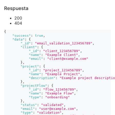
Respuesta
200
404
{
"success"
:
true
,
"data"
:
{
"_id"
:
"email_validation_123456789"
,
"client"
:
{
"_id"
:
"client_123456789"
,
"name"
:
"Example Client"
,
"email"
:
"client@example.com"
}
,
"project"
:
{
"_id"
:
"project_123456789"
,
"name"
:
"Example Project"
,
"description"
:
"Example project descriptio
}
,
"projectFlow"
:
{
"_id"
:
"flow_123456789"
,
"name"
:
"Example Flow"
,
"type"
:
"onboarding"
}
,
"status"
:
"validated"
,
"email"
:
"user@example.com"
,
"type"
:
"validation"
,