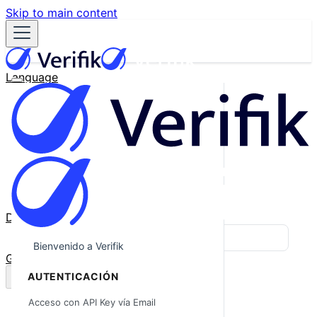
Skip to main content
Language
English
Español
Français
Português
한국어
日本語
中文
Docs
Blog
Bienvenido a Verifik
GitHub
AUTENTICACIÓN
Acceso con API Key vía Email