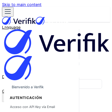
Skip to main content
Language
English
Español
Français
Português
한국어
日本語
中文
Docs
Blog
Bienvenido a Verifik
GitHub
AUTENTICACIÓN
Acceso con API Key vía Email