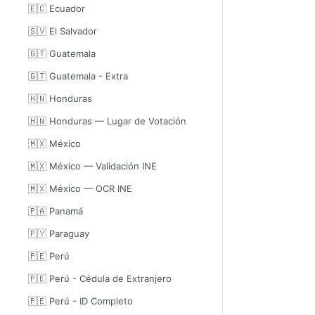
🇪🇨 Ecuador
🇸🇻 El Salvador
🇬🇹 Guatemala
🇬🇹 Guatemala - Extra
🇭🇳 Honduras
🇭🇳 Honduras — Lugar de Votación
🇲🇽 México
🇲🇽 México — Validación INE
🇲🇽 México — OCR INE
🇵🇦 Panamá
🇵🇾 Paraguay
🇵🇪 Perú
🇵🇪 Perú - Cédula de Extranjero
🇵🇪 Perú - ID Completo