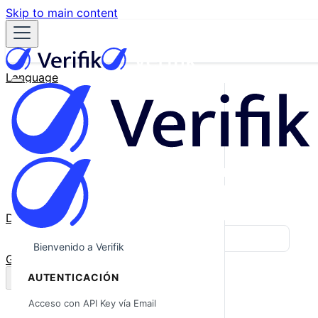
Skip to main content
Language
English
Español
Français
Português
한국어
日本語
中文
Docs
Blog
Bienvenido a Verifik
GitHub
AUTENTICACIÓN
Acceso con API Key vía Email