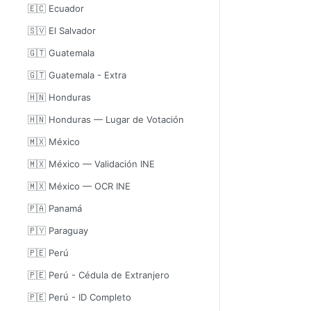
🇪🇨 Ecuador
🇸🇻 El Salvador
🇬🇹 Guatemala
🇬🇹 Guatemala - Extra
🇭🇳 Honduras
🇭🇳 Honduras — Lugar de Votación
🇲🇽 México
🇲🇽 México — Validación INE
🇲🇽 México — OCR INE
🇵🇦 Panamá
🇵🇾 Paraguay
🇵🇪 Perú
🇵🇪 Perú - Cédula de Extranjero
🇵🇪 Perú - ID Completo