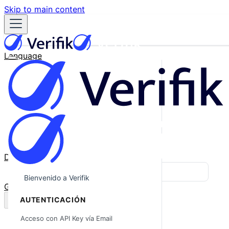
Skip to main content
Language
English
Español
Français
Português
한국어
日本語
中文
Docs
Blog
Bienvenido a Verifik
GitHub
AUTENTICACIÓN
Acceso con API Key vía Email