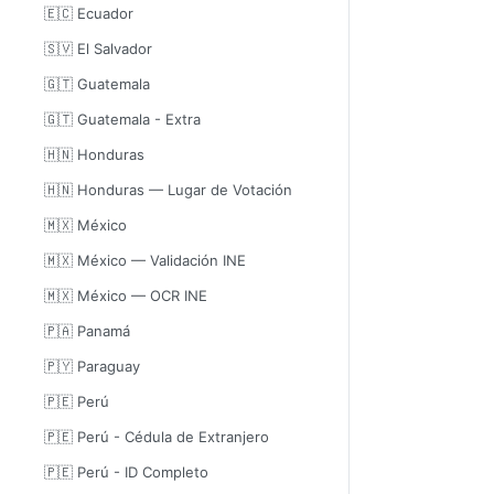
🇪🇨 Ecuador
🇸🇻 El Salvador
🇬🇹 Guatemala
🇬🇹 Guatemala - Extra
🇭🇳 Honduras
🇭🇳 Honduras — Lugar de Votación
🇲🇽 México
🇲🇽 México — Validación INE
🇲🇽 México — OCR INE
🇵🇦 Panamá
🇵🇾 Paraguay
🇵🇪 Perú
🇵🇪 Perú - Cédula de Extranjero
🇵🇪 Perú - ID Completo