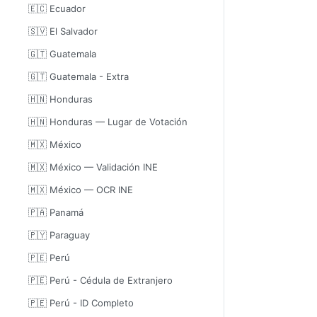
🇪🇨 Ecuador
🇸🇻 El Salvador
🇬🇹 Guatemala
🇬🇹 Guatemala - Extra
🇭🇳 Honduras
🇭🇳 Honduras — Lugar de Votación
🇲🇽 México
🇲🇽 México — Validación INE
🇲🇽 México — OCR INE
🇵🇦 Panamá
🇵🇾 Paraguay
🇵🇪 Perú
🇵🇪 Perú - Cédula de Extranjero
🇵🇪 Perú - ID Completo