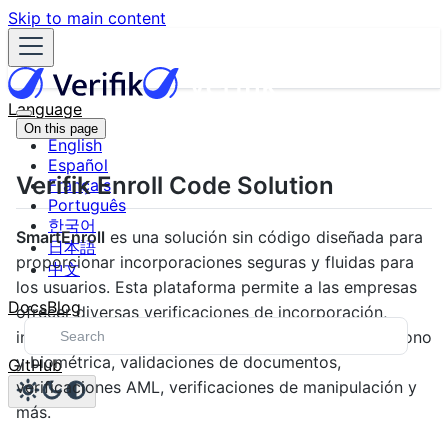
Skip to main content
Language
On this page
English
Español
Verifik Enroll Code Solution
Français
Português
한국어
SmartEnroll
es una solución sin código diseñada para
日本語
proporcionar incorporaciones seguras y fluidas para
中文
los usuarios. Esta plataforma permite a las empresas
Docs
Blog
ofrecer diversas verificaciones de incorporación,
incluyendo verificación de correo electrónico, teléfono
y biométrica, validaciones de documentos,
GitHub
verificaciones AML, verificaciones de manipulación y
más.