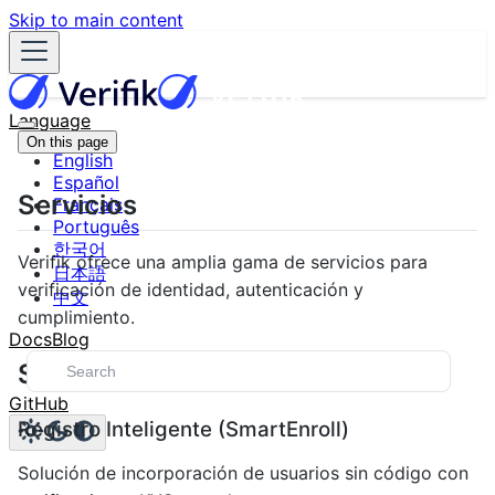
Skip to main content
Language
On this page
English
Español
Servicios
Français
Português
한국어
Verifik ofrece una amplia gama de servicios para
日本語
verificación de identidad, autenticación y
中文
cumplimiento.
Docs
Blog
Servicios Principales
GitHub
Registro Inteligente (SmartEnroll)
Solución de incorporación de usuarios sin código con