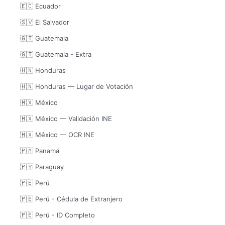
🇪🇨 Ecuador
🇸🇻 El Salvador
🇬🇹 Guatemala
🇬🇹 Guatemala - Extra
🇭🇳 Honduras
🇭🇳 Honduras — Lugar de Votación
🇲🇽 México
🇲🇽 México — Validación INE
🇲🇽 México — OCR INE
🇵🇦 Panamá
🇵🇾 Paraguay
🇵🇪 Perú
🇵🇪 Perú - Cédula de Extranjero
🇵🇪 Perú - ID Completo