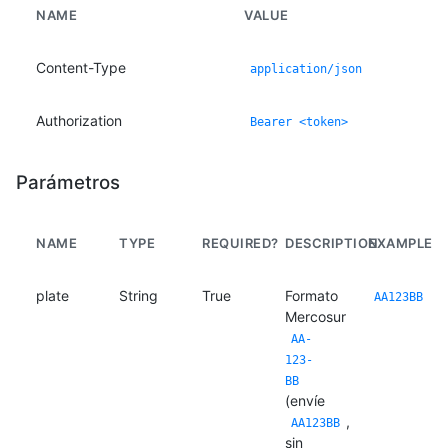
NAME
VALUE
Content-Type
application/json
Authorization
Bearer <token>
Parámetros
NAME
TYPE
REQUIRED?
DESCRIPTION
EXAMPLE
plate
String
True
Formato
AA123BB
Mercosur
AA-
123-
BB
(envíe
,
AA123BB
sin