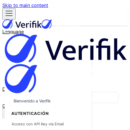
Skip to main content
Language
English
Español
Français
Português
한국어
日本語
中文
Docs
Blog
Bienvenido a Verifik
GitHub
AUTENTICACIÓN
Acceso con API Key vía Email