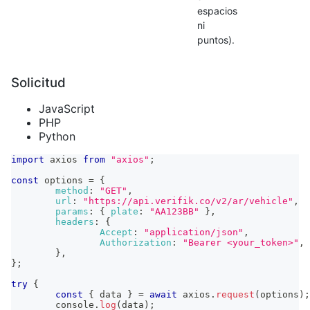
espacios
ni
puntos).
Solicitud
JavaScript
PHP
Python
import
axios
from
"axios"
;
const
 options 
=
{
method
:
"GET"
,
url
:
"https://api.verifik.co/v2/ar/vehicle"
,
params
:
{
plate
:
"AA123BB"
}
,
headers
:
{
Accept
:
"application/json"
,
Authorization
:
"Bearer <your_token>"
,
}
,
}
;
try
{
const
{
 data 
}
=
await
 axios
.
request
(
options
)
;
console
.
log
(
data
)
;