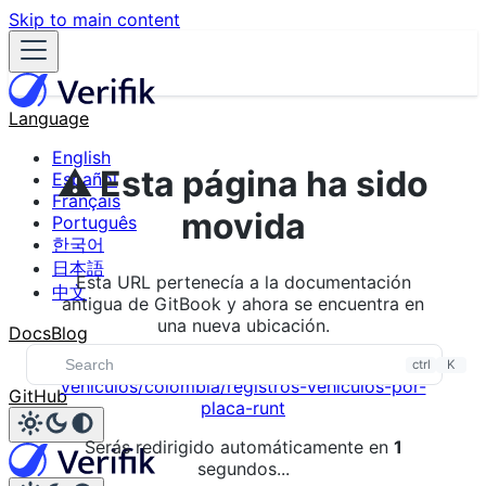
Skip to main content
Language
English
⚠️ Esta página ha sido
Español
Français
movida
Português
한국어
日本語
Esta URL pertenecía a la documentación
中文
antigua de GitBook y ahora se encuentra en
una nueva ubicación.
Docs
Blog
Nueva URL:
/verifik-es/validacion-
ctrl
K
vehiculos/colombia/registros-vehiculos-por-
GitHub
placa-runt
Serás redirigido automáticamente en
1
segundos...