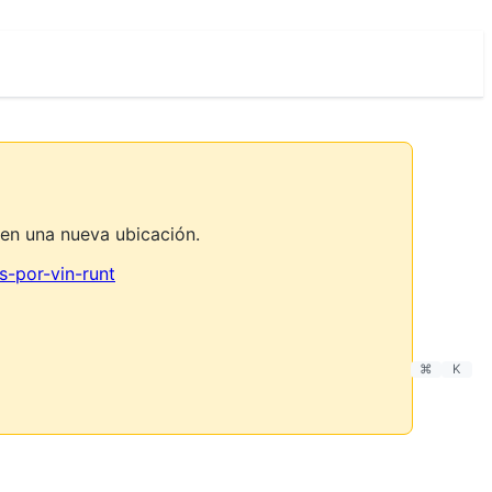
en una nueva ubicación.
s-por-vin-runt
⌘
K