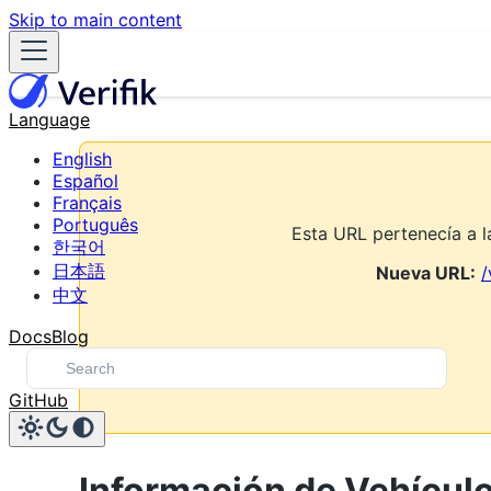
Skip to main content
Language
English
Español
Français
Português
Esta URL pertenecía a 
한국어
日本語
Nueva URL:
/
中文
Docs
Blog
GitHub
Información de Vehícul