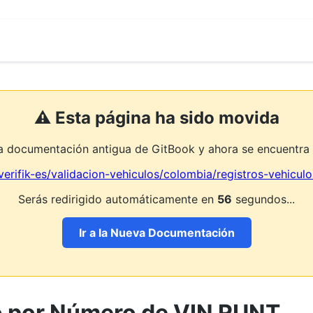
⚠️ Esta página ha sido movida
la documentación antigua de GitBook y ahora se encuentra 
verifik-es/validacion-vehiculos/colombia/registros-vehiculo
Serás redirigido automáticamente en
56
segundos...
Ir a la Nueva Documentación
o por Número de VIN RUNT