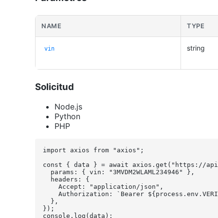
NAME
TYPE
string
vin
Solicitud
Node.js
Python
PHP
import axios from "axios";

const { data } = await axios.get("https://api
  params: { vin: "3MVDM2WLAML234946" },

  headers: { 

    Accept: "application/json", 

    Authorization: `Bearer ${process.env.VERI
  },

});

console.log(data);