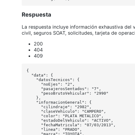
Respuesta
La respuesta incluye información exhaustiva del 
civil, seguros SOAT, solicitudes, tarjeta de opera
200
404
409
{

  "data": {

    "datosTecnicos": {

      "noEjes": "2",

      "pasajerosSentados": "7",

      "pesoBrutoVehicular": "2990"

    },

    "informacionGeneral": {

      "cilindraje": "2982",

      "claseVehiculo": "CAMPERO",

      "color": "PLATA METALICO",

      "estadoDelVehiculo": "ACTIVO",

      "fechaMatricula": "07/03/2013",

      "linea": "PRADO",

      "marca": "TOYOTA",
