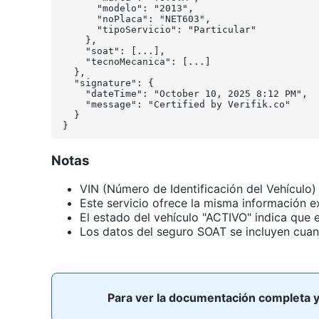
      "modelo": "2013",

      "noPlaca": "NET603",

      "tipoServicio": "Particular"

    },

    "soat": [...],

    "tecnoMecanica": [...]

  },

  "signature": {

    "dateTime": "October 10, 2025 8:12 PM",

    "message": "Certified by Verifik.co"

  }

}
Notas
VIN (Número de Identificación del Vehículo)
Este servicio ofrece la misma información e
El estado del vehículo "ACTIVO" indica que 
Los datos del seguro SOAT se incluyen cuan
Para ver la documentación completa y a