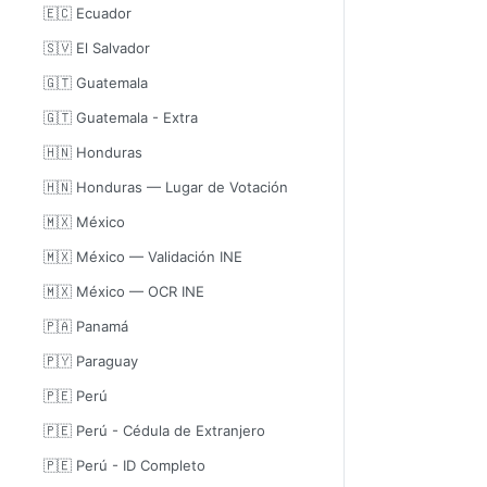
🇪🇨 Ecuador
🇸🇻 El Salvador
🇬🇹 Guatemala
🇬🇹 Guatemala - Extra
🇭🇳 Honduras
🇭🇳 Honduras — Lugar de Votación
🇲🇽 México
🇲🇽 México — Validación INE
🇲🇽 México — OCR INE
🇵🇦 Panamá
🇵🇾 Paraguay
🇵🇪 Perú
🇵🇪 Perú - Cédula de Extranjero
🇵🇪 Perú - ID Completo