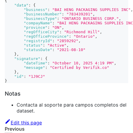
{
"data"
:
{
"business"
:
"BAI HENG PACKAGING SUPPLIES INC"
,
"businessNumber"
:
"783439201"
,
"businessType"
:
"ONTARIO BUSINESS CORP."
,
"compayName"
:
"BAI HENG PACKAGING SUPPLIES INC
"province"
:
"ON"
,
"regOfficeCity"
:
"Richmond Hill"
,
"regOfficeProvince"
:
"Ontario"
,
"registryId"
:
"2859292"
,
"status"
:
"Active"
,
"statusDate"
:
"2021-08-10"
}
,
"signature"
:
{
"dateTime"
:
"October 10, 2025 4:19 PM"
,
"message"
:
"Certified by Verifik.co"
}
,
"id"
:
"1J9CJ"
}
Notas
Contacta al soporte para campos completos del
dataset.
Edit this page
Previous