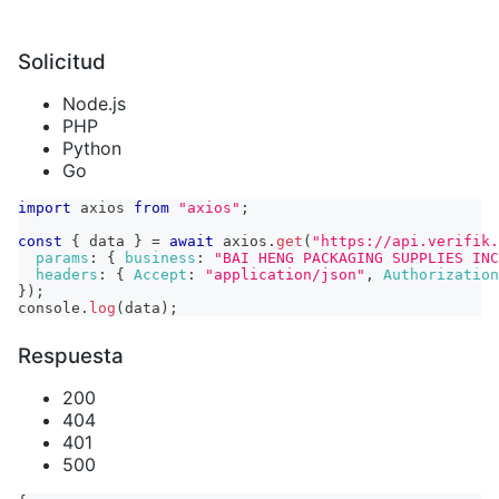
Solicitud
Node.js
PHP
Python
Go
import
axios
from
"axios"
;
const
{
 data 
}
=
await
 axios
.
get
(
"https://api.verifik.
params
:
{
business
:
"BAI HENG PACKAGING SUPPLIES INC
headers
:
{
Accept
:
"application/json"
,
Authorization
}
)
;
console
.
log
(
data
)
;
Respuesta
200
404
401
500