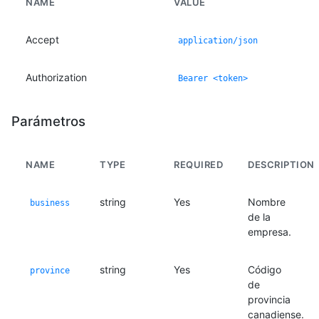
NAME
VALUE
Accept
application/json
Authorization
Bearer <token>
Parámetros
NAME
TYPE
REQUIRED
DESCRIPTION
string
Yes
Nombre
business
de la
empresa.
string
Yes
Código
province
de
provincia
canadiense.