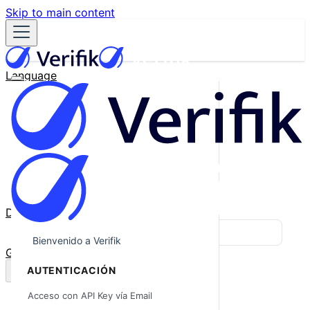
Skip to main content
Language
English
Español
Français
Português
한국어
日本語
中文
Docs
Blog
Bienvenido a Verifik
GitHub
AUTENTICACIÓN
Acceso con API Key vía Email