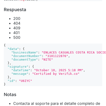
Respuesta
200
404
409
401
500
{
"data"
:
{
"businessName"
:
"ENLACES CASUALES COSTA RICA SOCIE
"documentNumber"
:
"3101122876"
,
"documentType"
:
"NITE"
}
,
"signature"
:
{
"dateTime"
:
"October 10, 2025 5:18 PM"
,
"message"
:
"Certified by Verifik.co"
}
,
"id"
:
"U6IYC"
}
Notas
Contacta al soporte para el detalle completo de