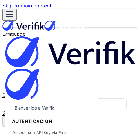
Skip to main content
Language
English
Español
Français
Português
한국어
日本語
中文
Docs
Blog
Bienvenido a Verifik
GitHub
AUTENTICACIÓN
Acceso con API Key vía Email