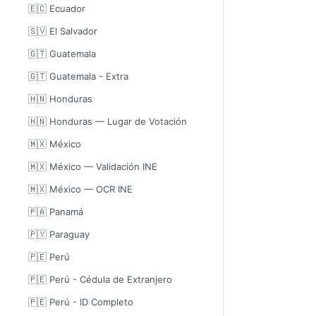
🇪🇨 Ecuador
🇸🇻 El Salvador
🇬🇹 Guatemala
🇬🇹 Guatemala - Extra
🇭🇳 Honduras
🇭🇳 Honduras — Lugar de Votación
🇲🇽 México
🇲🇽 México — Validación INE
🇲🇽 México — OCR INE
🇵🇦 Panamá
🇵🇾 Paraguay
🇵🇪 Perú
🇵🇪 Perú - Cédula de Extranjero
🇵🇪 Perú - ID Completo