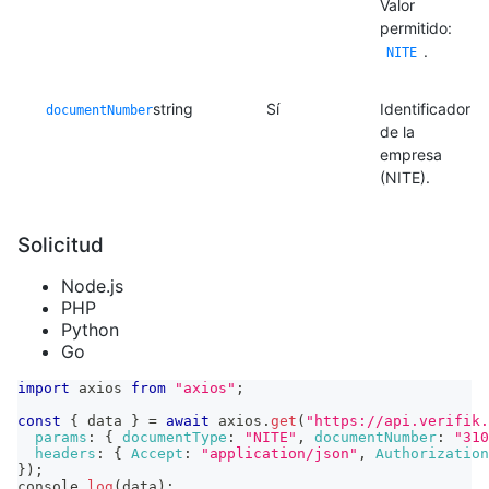
Valor
permitido:
.
NITE
string
Sí
Identificador
documentNumber
de la
empresa
(NITE).
Solicitud
Node.js
PHP
Python
Go
import
axios
from
"axios"
;
const
{
 data 
}
=
await
 axios
.
get
(
"https://api.verifik.
params
:
{
documentType
:
"NITE"
,
documentNumber
:
"310
headers
:
{
Accept
:
"application/json"
,
Authorization
}
)
;
console
.
log
(
data
)
;