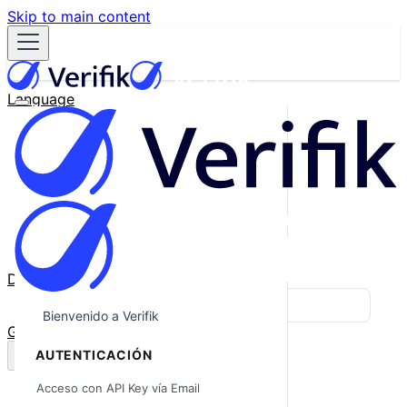
Skip to main content
Language
English
Español
Français
Português
한국어
日本語
中文
Docs
Blog
Bienvenido a Verifik
GitHub
AUTENTICACIÓN
Acceso con API Key vía Email