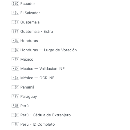
🇪🇨 Ecuador
🇸🇻 El Salvador
🇬🇹 Guatemala
🇬🇹 Guatemala - Extra
🇭🇳 Honduras
🇭🇳 Honduras — Lugar de Votación
🇲🇽 México
🇲🇽 México — Validación INE
🇲🇽 México — OCR INE
🇵🇦 Panamá
🇵🇾 Paraguay
🇵🇪 Perú
🇵🇪 Perú - Cédula de Extranjero
🇵🇪 Perú - ID Completo