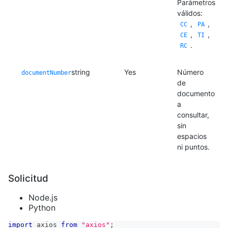
Parámetros
válidos:
,
,
CC
PA
,
,
CE
TI
.
RC
string
Yes
Número
documentNumber
de
documento
a
consultar,
sin
espacios
ni puntos.
Solicitud
Node.js
Python
import
axios
from
"axios"
;