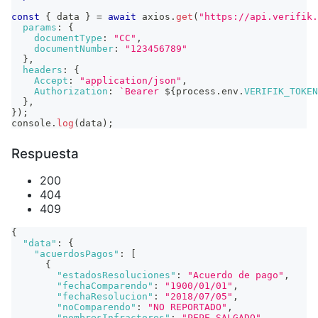
const
{
 data 
}
=
await
 axios
.
get
(
"https://api.verifik.
params
:
{
documentType
:
"CC"
,
documentNumber
:
"123456789"
}
,
headers
:
{
Accept
:
"application/json"
,
Authorization
:
`
Bearer 
${
process
.
env
.
VERIFIK_TOKEN
}
,
}
)
;
console
.
log
(
data
)
;
Respuesta
200
404
409
{
"data"
:
{
"acuerdosPagos"
:
[
{
"estadosResoluciones"
:
"Acuerdo de pago"
,
"fechaComparendo"
:
"1900/01/01"
,
"fechaResolucion"
:
"2018/07/05"
,
"noComparendo"
:
"NO REPORTADO"
,
"nombresInfractores"
:
"PEPE SALGADO"
,