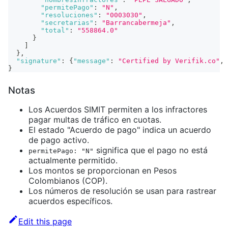
"permitePago"
:
"N"
,
"resoluciones"
:
"0003030"
,
"secretarias"
:
"Barrancabermeja"
,
"total"
:
"558864.0"
}
]
}
,
"signature"
:
{
"message"
:
"Certified by Verifik.co"
,
}
Notas
Los Acuerdos SIMIT permiten a los infractores
pagar multas de tráfico en cuotas.
El estado "Acuerdo de pago" indica un acuerdo
de pago activo.
significa que el pago no está
permitePago: "N"
actualmente permitido.
Los montos se proporcionan en Pesos
Colombianos (COP).
Los números de resolución se usan para rastrear
acuerdos específicos.
Edit this page