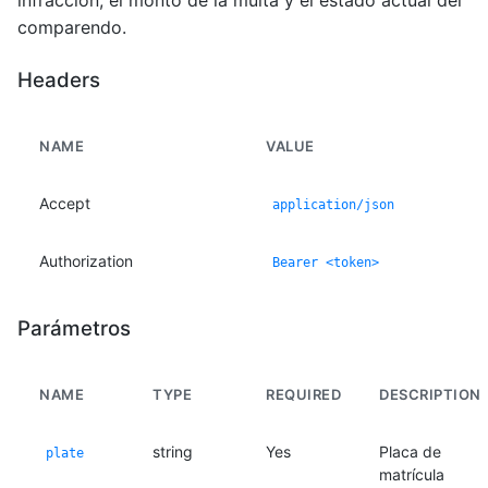
infracción, el monto de la multa y el estado actual del
comparendo.
Headers
NAME
VALUE
Accept
application/json
Authorization
Bearer <token>
Parámetros
NAME
TYPE
REQUIRED
DESCRIPTION
string
Yes
Placa de
plate
matrícula