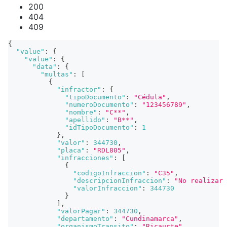
200
404
409
{
"value"
:
{
"value"
:
{
"data"
:
{
"multas"
:
[
{
"infractor"
:
{
"tipoDocumento"
:
"Cédula"
,
"numeroDocumento"
:
"123456789"
,
"nombre"
:
"C**"
,
"apellido"
:
"B**"
,
"idTipoDocumento"
:
1
}
,
"valor"
:
344730
,
"placa"
:
"RDL805"
,
"infracciones"
:
[
{
"codigoInfraccion"
:
"C35"
,
"descripcionInfraccion"
:
"No realizar 
"valorInfraccion"
:
344730
}
]
,
"valorPagar"
:
344730
,
"departamento"
:
"Cundinamarca"
,
"organismoTransito"
:
"Ricaurte"
,