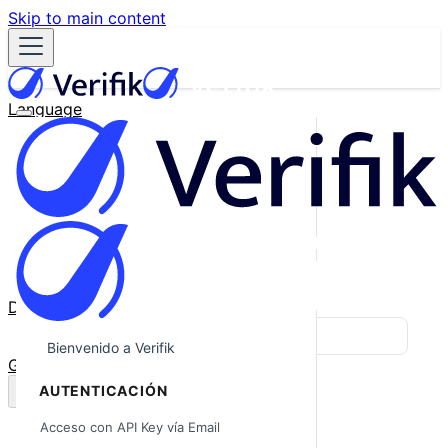
Skip to main content
Language
English
Español
Français
Português
한국어
日本語
中文
Docs
Blog
Bienvenido a Verifik
GitHub
AUTENTICACIÓN
Acceso con API Key vía Email