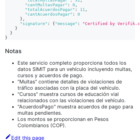
"totalMultasPagar"
:
31
,
"cantMultasPagar"
:
0
,
"totalAcuerdosPagar"
:
11
,
"cantAcuerdosPagar"
:
0
}
,
"signature"
:
{
"message"
:
"Certified by Verifik.c
}
}
}
Notas
Este servicio completo proporciona todos los
datos SIMIT para un vehículo incluyendo multas,
cursos y acuerdos de pago.
"Multas" contiene detalles de violaciones de
tráfico asociadas con la placa del vehículo.
"Cursos" muestra cursos de educación vial
relacionados con las violaciones del vehículo.
"AcuerdosPago" muestra acuerdos de pago para
multas pendientes.
Los montos se proporcionan en Pesos
Colombianos (COP).
Edit this page