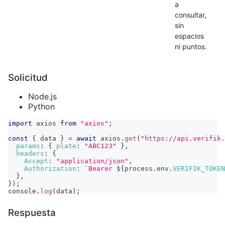
a
consultar,
sin
espacios
ni puntos.
Solicitud
Node.js
Python
import
axios
from
"axios"
;
const
{
 data 
}
=
await
 axios
.
get
(
"https://api.verifik.
params
:
{
plate
:
"ABC123"
}
,
headers
:
{
Accept
:
"application/json"
,
Authorization
:
`
Bearer 
${
process
.
env
.
VERIFIK_TOKEN
}
,
}
)
;
console
.
log
(
data
)
;
Respuesta