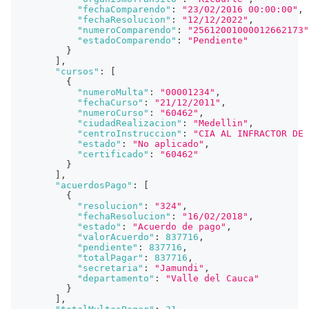
"fechaComparendo"
:
"23/02/2016 00:00:00"
,
"fechaResolucion"
:
"12/12/2022"
,
"numeroComparendo"
:
"25612001000012662173"
"estadoComparendo"
:
"Pendiente"
}
]
,
"cursos"
:
[
{
"numeroMulta"
:
"00001234"
,
"fechaCurso"
:
"21/12/2011"
,
"numeroCurso"
:
"60462"
,
"ciudadRealizacion"
:
"Medellin"
,
"centroInstruccion"
:
"CIA AL INFRACTOR DE 
"estado"
:
"No aplicado"
,
"certificado"
:
"60462"
}
]
,
"acuerdosPago"
:
[
{
"resolucion"
:
"324"
,
"fechaResolucion"
:
"16/02/2018"
,
"estado"
:
"Acuerdo de pago"
,
"valorAcuerdo"
:
837716
,
"pendiente"
:
837716
,
"totalPagar"
:
837716
,
"secretaria"
:
"Jamundi"
,
"departamento"
:
"Valle del Cauca"
}
]
,