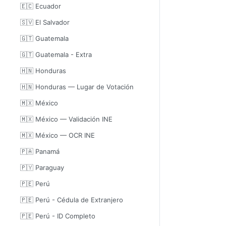
🇪🇨 Ecuador
🇸🇻 El Salvador
🇬🇹 Guatemala
🇬🇹 Guatemala - Extra
🇭🇳 Honduras
🇭🇳 Honduras — Lugar de Votación
🇲🇽 México
🇲🇽 México — Validación INE
🇲🇽 México — OCR INE
🇵🇦 Panamá
🇵🇾 Paraguay
🇵🇪 Perú
🇵🇪 Perú - Cédula de Extranjero
🇵🇪 Perú - ID Completo