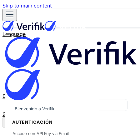
Skip to main content
Language
English
Español
Français
Português
한국어
日本語
中文
Docs
Blog
Bienvenido a Verifik
GitHub
AUTENTICACIÓN
Acceso con API Key vía Email