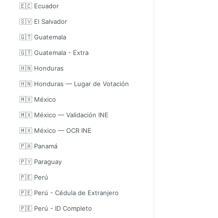
🇪🇨 Ecuador
🇸🇻 El Salvador
🇬🇹 Guatemala
🇬🇹 Guatemala - Extra
🇭🇳 Honduras
🇭🇳 Honduras — Lugar de Votación
🇲🇽 México
🇲🇽 México — Validación INE
🇲🇽 México — OCR INE
🇵🇦 Panamá
🇵🇾 Paraguay
🇵🇪 Perú
🇵🇪 Perú - Cédula de Extranjero
🇵🇪 Perú - ID Completo