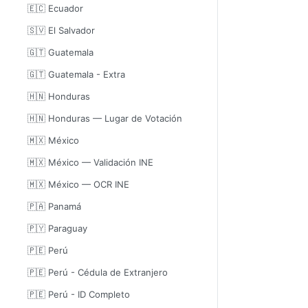
🇪🇨 Ecuador
🇸🇻 El Salvador
🇬🇹 Guatemala
🇬🇹 Guatemala - Extra
🇭🇳 Honduras
🇭🇳 Honduras — Lugar de Votación
🇲🇽 México
🇲🇽 México — Validación INE
🇲🇽 México — OCR INE
🇵🇦 Panamá
🇵🇾 Paraguay
🇵🇪 Perú
🇵🇪 Perú - Cédula de Extranjero
🇵🇪 Perú - ID Completo