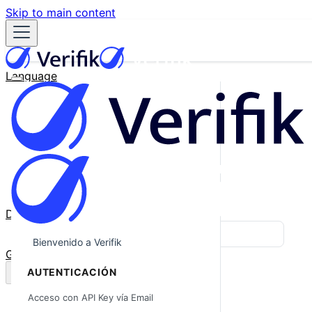
Skip to main content
Language
English
Español
Français
Português
한국어
日本語
中文
Docs
Blog
Bienvenido a Verifik
GitHub
AUTENTICACIÓN
Acceso con API Key vía Email